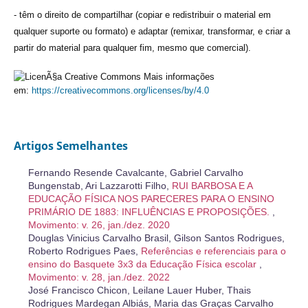
- têm o direito de compartilhar (copiar e redistribuir o material em
qualquer suporte ou formato) e adaptar (remixar, transformar, e criar a
partir do material para qualquer fim, mesmo que comercial).
Mais informações
em:
https://creativecommons.org/licenses/by/4.0
Artigos Semelhantes
Fernando Resende Cavalcante, Gabriel Carvalho
Bungenstab, Ari Lazzarotti Filho,
RUI BARBOSA E A
EDUCAÇÃO FÍSICA NOS PARECERES PARA O ENSINO
PRIMÁRIO DE 1883: INFLUÊNCIAS E PROPOSIÇÕES.
,
Movimento: v. 26, jan./dez. 2020
Douglas Vinicius Carvalho Brasil, Gilson Santos Rodrigues,
Roberto Rodrigues Paes,
Referências e referenciais para o
ensino do Basquete 3x3 da Educação Física escolar
,
Movimento: v. 28, jan./dez. 2022
José Francisco Chicon, Leilane Lauer Huber, Thais
Rodrigues Mardegan Albiás, Maria das Graças Carvalho