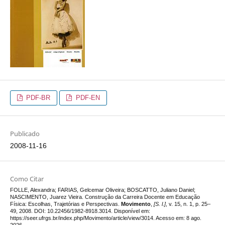
PDF-BR
PDF-EN
Publicado
2008-11-16
Como Citar
FOLLE, Alexandra; FARIAS, Gelcemar Oliveira; BOSCATTO, Juliano Daniel;
NASCIMENTO, Juarez Vieira. Construção da Carreira Docente em Educação
Física: Escolhas, Trajetórias e Perspectivas.
Movimento
,
[S. l.]
, v. 15, n. 1, p. 25–
49, 2008. DOI: 10.22456/1982-8918.3014. Disponível em:
https://seer.ufrgs.br/index.php/Movimento/article/view/3014. Acesso em: 8 ago.