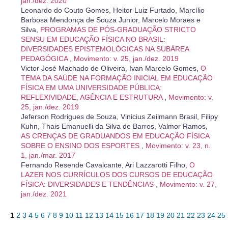
jan./dez. 2020
Leonardo do Couto Gomes, Heitor Luiz Furtado, Marcílio
Barbosa Mendonça de Souza Junior, Marcelo Moraes e
Silva,
PROGRAMAS DE PÓS-GRADUAÇÃO STRICTO
SENSU EM EDUCAÇÃO FÍSICA NO BRASIL:
DIVERSIDADES EPISTEMOLÓGICAS NA SUBÁREA
PEDAGÓGICA
,
Movimento: v. 25, jan./dez. 2019
Victor José Machado de Oliveira, Ivan Marcelo Gomes,
O
TEMA DA SAÚDE NA FORMAÇÃO INICIAL EM EDUCAÇÃO
FÍSICA EM UMA UNIVERSIDADE PÚBLICA:
REFLEXIVIDADE, AGÊNCIA E ESTRUTURA
,
Movimento: v.
25, jan./dez. 2019
Jeferson Rodrigues de Souza, Vinicius Zeilmann Brasil, Filipy
Kuhn, Thais Emanuelli da Silva de Barros, Valmor Ramos,
AS CRENÇAS DE GRADUANDOS EM EDUCAÇÃO FÍSICA
SOBRE O ENSINO DOS ESPORTES
,
Movimento: v. 23, n.
1, jan./mar. 2017
Fernando Resende Cavalcante, Ari Lazzarotti Filho,
O
LAZER NOS CURRÍCULOS DOS CURSOS DE EDUCAÇÃO
FÍSICA: DIVERSIDADES E TENDÊNCIAS
,
Movimento: v. 27,
jan./dez. 2021
1
2
3
4
5
6
7
8
9
10
11
12
13
14
15
16
17
18
19
20
21
22
23
24
25