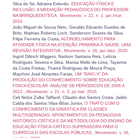
Silva de Sá, Adriana Estevão,
EDUCAÇÃO FÍSICA E
INCLUSÃO: A MEDIAÇÃO PEDAGÓGICA DO PROFESSOR
NA BRINQUEDOTECA
,
Movimento: v. 22, n. 1, jan./mar.
2016
João Miguel de Souza Neto, Geraldo Eduardo Guedes de
Brito, Mathias Roberto Loch, Sanderson Soares da Silva,
Filipe Ferreira da Costa,
ACONSELHAMENTO PARA
ATIVIDADE FÍSICA NA ATENÇÃO PRIMÁRIA À SAÚDE: UMA
REVISÃO INTEGRATIVA
,
Movimento: v. 26, jan./dez. 2020
Ingrid Dittrich Wiggers, Nadson Santana Reis, Letícia
Rodrigues Teixeira e Silva, Marisa Mello de Lima, Tayanne
da Costa Freitas, Thainá Rodrigues de Moura Praça,
Mayrhon José Abrantes Farias,
UM “RAIO-X” DA
PRODUÇÃO DO CONHECIMENTO SOBRE EDUCAÇÃO
FÍSICA ESCOLAR: ANÁLISE DE PERIÓDICOS DE 2006 A
2012
,
Movimento: v. 21, n. 3, jul./set. 2015
Celi Nelza Zulke Taffarel, Cláudio dos Santos Costa, Jaildo
Calda dos Santos Vilas-Bôas Júnior,
O TRATO COM O
CONHECIMENTO DA GINÁSTICA EM CLASSES
MULTISSERIADAS: APONTAMENTOS DA PEDAGOGIA
HISTÓRICO-CRÍTICA E DA METODOLOGIA DO ENSINO DA
EDUCAÇÃO FÍSICA CRÍTICO-SUPERADORA PARA O
CURRÍCULO DAS ESCOLAS PÚBLICAS
,
Movimento: v. 26,