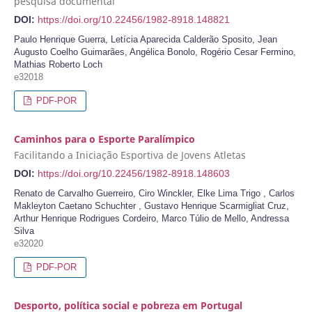
pesquisa documental
DOI:
https://doi.org/10.22456/1982-8918.148821
Paulo Henrique Guerra, Letícia Aparecida Calderão Sposito, Jean
Augusto Coelho Guimarães, Angélica Bonolo, Rogério Cesar Fermino,
Mathias Roberto Loch
e32018
PDF-POR
Caminhos para o Esporte Paralímpico
Facilitando a Iniciação Esportiva de Jovens Atletas
DOI:
https://doi.org/10.22456/1982-8918.148603
Renato de Carvalho Guerreiro, Ciro Winckler, Elke Lima Trigo , Carlos
Makleyton Caetano Schuchter , Gustavo Henrique Scarmigliat Cruz,
Arthur Henrique Rodrigues Cordeiro, Marco Túlio de Mello, Andressa
Silva
e32020
PDF-POR
Desporto, política social e pobreza em Portugal