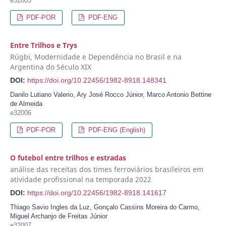
e32005
PDF-POR
PDF-ENG
Entre Trilhos e Trys
Rúgbi, Modernidade e Dependência no Brasil e na
Argentina do Século XIX
DOI:
https://doi.org/10.22456/1982-8918.148341
Danilo Lutiano Valerio, Ary José Rocco Júnior, Marco Antonio Bettine
de Almeida
e32006
PDF-POR
PDF-ENG (English)
O futebol entre trilhos e estradas
análise das receitas dos times ferroviários brasileiros em
atividade profissional na temporada 2022
DOI:
https://doi.org/10.22456/1982-8918.141617
Thiago Savio Ingles da Luz, Gonçalo Cassins Moreira do Carmo,
Miguel Archanjo de Freitas Júnior
e32007