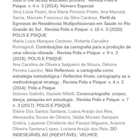
Psique: v. 4 n. 3 (2014): Número Especial
Vera Lúcia Pasini, Ana Maria Ponzoni Pretto, Ana Marcela
Sarria, Marcelo Francisco da Silva Cardoso,
Perfil de
Egressos de Residências Multipofissionais em Saúde no Rio
Grande do Sul
,
Revista Polis e Psique: v. 10 n. 3 (2020):
POLIS E PSIQUE
Maria Luiza Marques Cardoso, Roberta Carvalho
Romagnoli,
Contribuições da cartografia para a produção de
uma ciência nômade
,
Revista Polis e Psique: v. 9 n. 3
(2019): POLIS E PSIQUE
Ana Carolina de Oliveira Salgueiro de Moura, Débora
Pereira Laurino,
Nós Reflexivos: a cartografia como
estratégia metodológica / Reflective Knots: cartography as a
methodological strategy
,
Revista Polis e Psique: v. 4 n. 2
(2014): Polis e Psique
Dolores Galindo, Daniele Miliolli,
Coreocartografia: corpos,
dança, pesquisa em psicologia
,
Revista Polis e Psique: v. 7
n. 3 (2017): POLIS E PSIQUE
Elaine Dos Santos Santana, Luana Araújo dos Reis,
Alessandra Souza de Oliveira, Nádia Moraes Sampaio
Gobira, Layanne Christinne dos Passos Miguens, Arianna
Oliveira Santana Lopes, Luciana Araújo dos Reis,
DO
INDESEJÁVEL AO (IN)EVITÁVEL: VELHICE