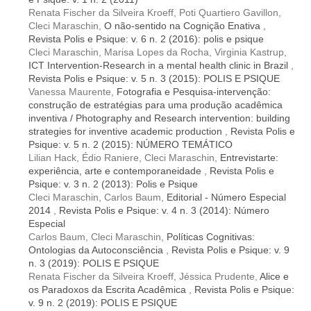
Renata Fischer da Silveira Kroeff, Poti Quartiero Gavillon,
Cleci Maraschin,
O não-sentido na Cognição Enativa
,
Revista Polis e Psique: v. 6 n. 2 (2016): polis e psique
Cleci Maraschin, Marisa Lopes da Rocha, Virginia Kastrup,
ICT Intervention-Research in a mental health clinic in Brazil
,
Revista Polis e Psique: v. 5 n. 3 (2015): POLIS E PSIQUE
Vanessa Maurente,
Fotografia e Pesquisa-intervenção:
construção de estratégias para uma produção acadêmica
inventiva / Photography and Research intervention: building
strategies for inventive academic production
,
Revista Polis e
Psique: v. 5 n. 2 (2015): NÚMERO TEMÁTICO
Lilian Hack, Édio Raniere, Cleci Maraschin,
Entrevistarte:
experiência, arte e contemporaneidade
,
Revista Polis e
Psique: v. 3 n. 2 (2013): Polis e Psique
Cleci Maraschin, Carlos Baum,
Editorial - Número Especial
2014
,
Revista Polis e Psique: v. 4 n. 3 (2014): Número
Especial
Carlos Baum, Cleci Maraschin,
Políticas Cognitivas:
Ontologias da Autoconsciência
,
Revista Polis e Psique: v. 9
n. 3 (2019): POLIS E PSIQUE
Renata Fischer da Silveira Kroeff, Jéssica Prudente,
Alice e
os Paradoxos da Escrita Acadêmica
,
Revista Polis e Psique:
v. 9 n. 2 (2019): POLIS E PSIQUE