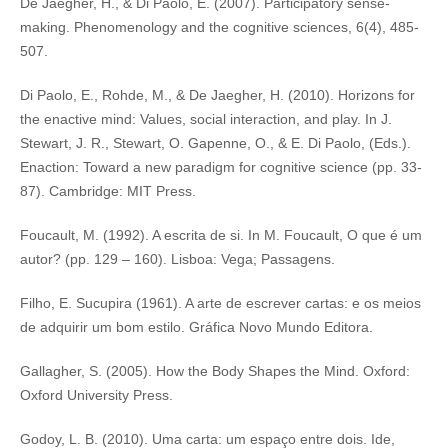
De Jaegher, H., & Di Paolo, E. (2007). Participatory sense-
making. Phenomenology and the cognitive sciences, 6(4), 485-
507.
Di Paolo, E., Rohde, M., & De Jaegher, H. (2010). Horizons for
the enactive mind: Values, social interaction, and play. In J.
Stewart, J. R., Stewart, O. Gapenne, O., & E. Di Paolo, (Eds.).
Enaction: Toward a new paradigm for cognitive science (pp. 33-
87). Cambridge: MIT Press.
Foucault, M. (1992). A escrita de si. In M. Foucault, O que é um
autor? (pp. 129 – 160). Lisboa: Vega; Passagens.
Filho, E. Sucupira (1961). A arte de escrever cartas: e os meios
de adquirir um bom estilo. Gráfica Novo Mundo Editora.
Gallagher, S. (2005). How the Body Shapes the Mind. Oxford:
Oxford University Press.
Godoy, L. B. (2010). Uma carta: um espaço entre dois. Ide,