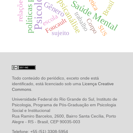
políticas públicas
Psicologia
ética
psicanálise
Saúde Mental
Brasil
Gênero
trabalho
escola
Foucault
Corpo
SUS
sujeito
Todo conteúdo do periódico, exceto onde está
identificado, está licenciado sob uma
Licença Creative
Commons
.
Universidade Federal do Rio Grande do Sul, Instituto de
Psicologia, Programa de Pós-Graduação em Psicologia
Social e Institucional
Rua Ramiro Barcelos, 2600, Bairro Santa Cecília, Porto
Alegre - RS - Brasil, CEP 90035-003
Telefone: +55 (51) 3308-5954