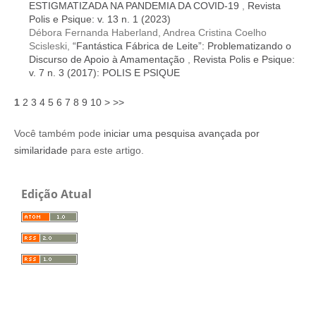
ESTIGMATIZADA NA PANDEMIA DA COVID-19
,
Revista
Polis e Psique: v. 13 n. 1 (2023)
Débora Fernanda Haberland, Andrea Cristina Coelho
Scisleski,
“Fantástica Fábrica de Leite”: Problematizando o
Discurso de Apoio à Amamentação
,
Revista Polis e Psique:
v. 7 n. 3 (2017): POLIS E PSIQUE
1
2
3
4
5
6
7
8
9
10
>
>>
Você também pode
iniciar uma pesquisa avançada por
similaridade
para este artigo.
Edição Atual