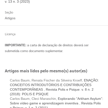
v. 13 n. 3 (2023)
Seção
Artigos
Licença
IMPORTANTE:
a carta de declaração de direitos deverá ser
submetida como documento suplementar.
Artigos mais lidos pelo mesmo(s) autor(es)
Carlos Baum, Renata Fischer da Silveira Kroeff,
ENAÇÃO:
CONCEITOS INTRODUTÓRIOS E CONTRIBUIÇÕES
CONTEMPORÂNEAS
,
Revista Polis e Psique: v. 8 n. 2
(2018): POLIS E PSIQUE
Carlos Baum, Cleci Maraschin,
Explorando “Arkham Asylum”:
Sobre vídeo game e aprendizagem inventiva
,
Revista Polis
e Psique: v. 1 n. 2 (2011)