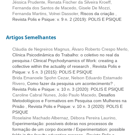
Jéssica Prudente, Renata Fischer da Silveira Kroeff,
Fernanda dos Santos de Macedo, Gisele De Mozzi,
Fernanda Martins, Volnei Dassoler,
Riscos da criação
,
Revista Polis e Psique: v. 9 n. 2 (2019): POLIS E PSIQUE
Artigos Semelhantes
Cláudia de Negreiros Magnus, Álvaro Roberto Crespo Merlo,
Clínica Psicodinâmica do Trabalho: o coletivo no real da
pesquisa / Clinical Psychodynamics of Work: creating a
collective within the actuality of research
,
Revista Polis e
Psique: v. 5 n. 3 (2015): POLIS E PSIQUE
Brida Emanoele Spohn Cezar, Nelson Eduardo Estamado
Rivero,
Como fazer da pesquisa um acontecimento?
,
Revista Polis e Psique: v. 10 n. 3 (2020): POLIS E PSIQUE
Caroline Cabral Nunes, João Paulo Macedo,
Desafios
Metodológicos e Formativos em Pesquisa com Mulheres na
Prisão
,
Revista Polis e Psique: v. 10 n. 3 (2020): POLIS E
PSIQUE
Roselaine Machado Albernaz, Débora Pereira Laurino,
Experimentação: possíveis dobras nos processos de
formação de um corpo docente / Experimentation: possible
folds in the faculty education process
,
Revista Polis e