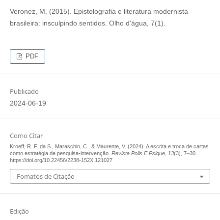
Veronez, M. (2015). Epistolografia e literatura modernista
brasileira: insculpindo sentidos. Olho d'água, 7(1).
PDF
Publicado
2024-06-19
Como Citar
Kroeff, R. F. da S., Maraschin, C., & Maurente, V. (2024). A escrita e troca de cartas
como estratégia de pesquisa-intervenção.
Revista Polis E Psique
,
13
(3), 7–30.
https://doi.org/10.22456/2238-152X.121027
Fomatos de Citação
Edição