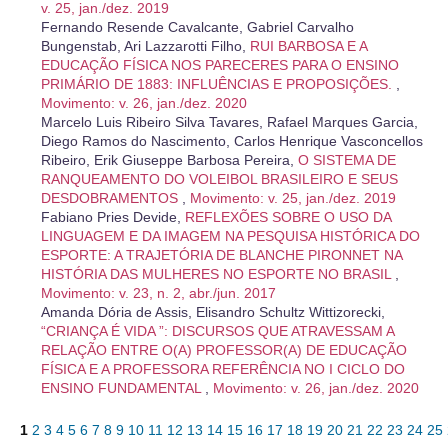
v. 25, jan./dez. 2019
Fernando Resende Cavalcante, Gabriel Carvalho
Bungenstab, Ari Lazzarotti Filho,
RUI BARBOSA E A
EDUCAÇÃO FÍSICA NOS PARECERES PARA O ENSINO
PRIMÁRIO DE 1883: INFLUÊNCIAS E PROPOSIÇÕES.
,
Movimento: v. 26, jan./dez. 2020
Marcelo Luis Ribeiro Silva Tavares, Rafael Marques Garcia,
Diego Ramos do Nascimento, Carlos Henrique Vasconcellos
Ribeiro, Erik Giuseppe Barbosa Pereira,
O SISTEMA DE
RANQUEAMENTO DO VOLEIBOL BRASILEIRO E SEUS
DESDOBRAMENTOS
,
Movimento: v. 25, jan./dez. 2019
Fabiano Pries Devide,
REFLEXÕES SOBRE O USO DA
LINGUAGEM E DA IMAGEM NA PESQUISA HISTÓRICA DO
ESPORTE: A TRAJETÓRIA DE BLANCHE PIRONNET NA
HISTÓRIA DAS MULHERES NO ESPORTE NO BRASIL
,
Movimento: v. 23, n. 2, abr./jun. 2017
Amanda Dória de Assis, Elisandro Schultz Wittizorecki,
“CRIANÇA É VIDA ”: DISCURSOS QUE ATRAVESSAM A
RELAÇÃO ENTRE O(A) PROFESSOR(A) DE EDUCAÇÃO
FÍSICA E A PROFESSORA REFERÊNCIA NO I CICLO DO
ENSINO FUNDAMENTAL
,
Movimento: v. 26, jan./dez. 2020
1
2
3
4
5
6
7
8
9
10
11
12
13
14
15
16
17
18
19
20
21
22
23
24
25