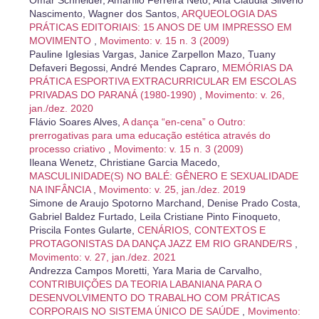
Nascimento, Wagner dos Santos,
ARQUEOLOGIA DAS
PRÁTICAS EDITORIAIS: 15 ANOS DE UM IMPRESSO EM
MOVIMENTO
,
Movimento: v. 15 n. 3 (2009)
Pauline Iglesias Vargas, Janice Zarpellon Mazo, Tuany
Defaveri Begossi, André Mendes Capraro,
MEMÓRIAS DA
PRÁTICA ESPORTIVA EXTRACURRICULAR EM ESCOLAS
PRIVADAS DO PARANÁ (1980-1990)
,
Movimento: v. 26,
jan./dez. 2020
Flávio Soares Alves,
A dança “en-cena” o Outro:
prerrogativas para uma educação estética através do
processo criativo
,
Movimento: v. 15 n. 3 (2009)
Ileana Wenetz, Christiane Garcia Macedo,
MASCULINIDADE(S) NO BALÉ: GÊNERO E SEXUALIDADE
NA INFÂNCIA
,
Movimento: v. 25, jan./dez. 2019
Simone de Araujo Spotorno Marchand, Denise Prado Costa,
Gabriel Baldez Furtado, Leila Cristiane Pinto Finoqueto,
Priscila Fontes Gularte,
CENÁRIOS, CONTEXTOS E
PROTAGONISTAS DA DANÇA JAZZ EM RIO GRANDE/RS
,
Movimento: v. 27, jan./dez. 2021
Andrezza Campos Moretti, Yara Maria de Carvalho,
CONTRIBUIÇÕES DA TEORIA LABANIANA PARA O
DESENVOLVIMENTO DO TRABALHO COM PRÁTICAS
CORPORAIS NO SISTEMA ÚNICO DE SAÚDE
,
Movimento: