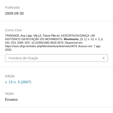
Publicado
2009-09-30
Como Citar
TRINDADE, Ana Lígia; VALLE, Flavia Pilla do. A ESCRITA DA DANÇA: UM
HISTÓRICO DA NOTAÇÃO DO MOVIMENTO.
Movimento
,
[S. l.]
, v. 13, n. 3, p.
201–223, 2009. DOI: 10.22456/1982-8918.3579. Disponível em:
https://seer.ufrgs.br/index.php/Movimento/article/view/3579. Acesso em: 7 ago.
2026.
Fomatos de Citação
Edição
v. 13 n. 3 (2007)
Seção
Ensaios