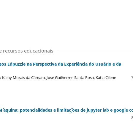
e recursos educacionais
eos Edpuzzle na Perspectiva da Experiência do Usuário e da
ya Kainy Morais da Câmara, José Guilherme Santa Rosa, Katia Cilene
aquina: potencialidades e limitac¸˜ oes de jupyter lab e google c