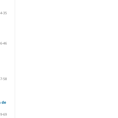
24-35
36-46
47-58
a de
59-69