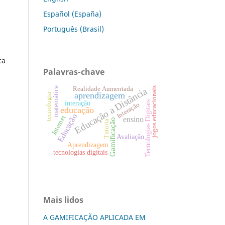
Español (España)
Português (Brasil)
ca
Palavras-chave
matemática
Realidade Aumentada
jogos educacionais
Educação a Distância
aprendizagem
tecnologia
interação
Tecnologias Digitais
Interação
educação
Educação
Internet
ensino
Gamificação
Tutoria
Avaliação
Aprendizagem
tecnologias digitais
Mais lidos
A GAMIFICAÇÃO APLICADA EM