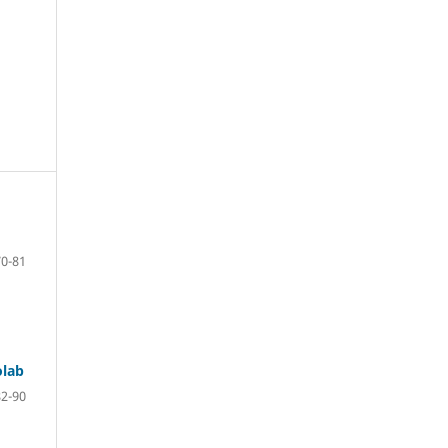
70-81
olab
82-90