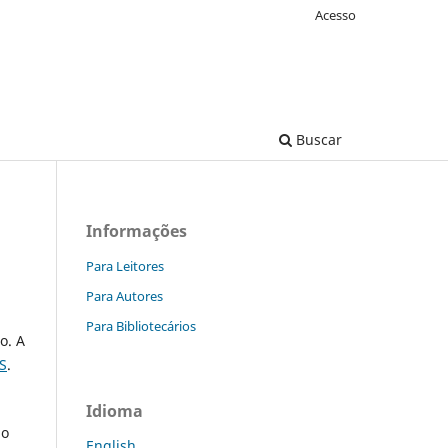
Acesso
Buscar
Informações
Para Leitores
Para Autores
Para Bibliotecários
o. A
S
.
Idioma
do
English