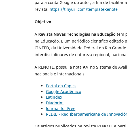
para a conta Google do autor, a fim de facilita
revista:
https://tinyurl.com/templateRenote
Objetivo
A
Revista Novas Tecnologias na Educação
tem p
na Educação. É um periódico científico editado 
CINTED, da Universidade Federal do Rio Grande d
interdisciplinares de natureza regional, nacional
A RENOTE, possui a nota
A4
no Sistema de Avali
nacionais e internacionais:
Portal da Capes
Google Acadêmico
Latindex
Diadorim
Journal for Free
REDIB - Red Iberoamericana de Innovación
Os artigos publicados na revista RENOTE a part