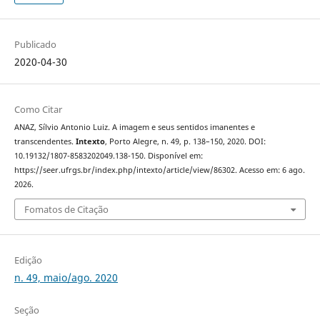
Publicado
2020-04-30
Como Citar
ANAZ, Sílvio Antonio Luiz. A imagem e seus sentidos imanentes e
transcendentes.
Intexto
, Porto Alegre, n. 49, p. 138–150, 2020. DOI:
10.19132/1807-8583202049.138-150. Disponível em:
https://seer.ufrgs.br/index.php/intexto/article/view/86302. Acesso em: 6 ago.
2026.
Fomatos de Citação
Edição
n. 49, maio/ago. 2020
Seção