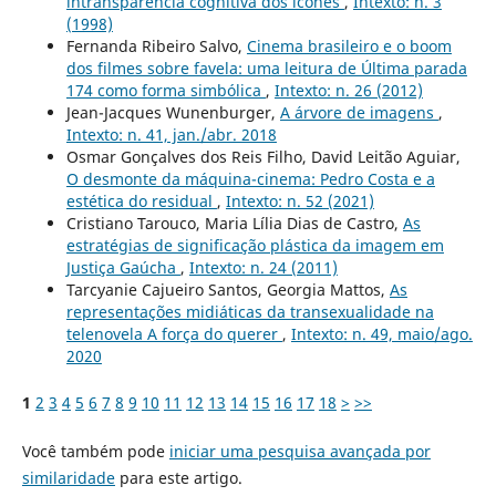
intransparência cognitiva dos ícones
,
Intexto: n. 3
(1998)
Fernanda Ribeiro Salvo,
Cinema brasileiro e o boom
dos filmes sobre favela: uma leitura de Última parada
174 como forma simbólica
,
Intexto: n. 26 (2012)
Jean-Jacques Wunenburger,
A árvore de imagens
,
Intexto: n. 41, jan./abr. 2018
Osmar Gonçalves dos Reis Filho, David Leitão Aguiar,
O desmonte da máquina-cinema: Pedro Costa e a
estética do residual
,
Intexto: n. 52 (2021)
Cristiano Tarouco, Maria Lília Dias de Castro,
As
estratégias de significação plástica da imagem em
Justiça Gaúcha
,
Intexto: n. 24 (2011)
Tarcyanie Cajueiro Santos, Georgia Mattos,
As
representações midiáticas da transexualidade na
telenovela A força do querer
,
Intexto: n. 49, maio/ago.
2020
1
2
3
4
5
6
7
8
9
10
11
12
13
14
15
16
17
18
>
>>
Você também pode
iniciar uma pesquisa avançada por
similaridade
para este artigo.