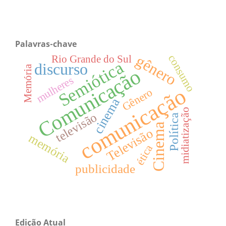
Palavras-chave
gênero
consumo
Rio Grande do Sul
Semiótica
discurso
Memória
Comunicação
mulheres
comunicação
Gênero
cinema
midiatização
televisão
Política
Cinema
Televisão
memória
ética
publicidade
Edição Atual