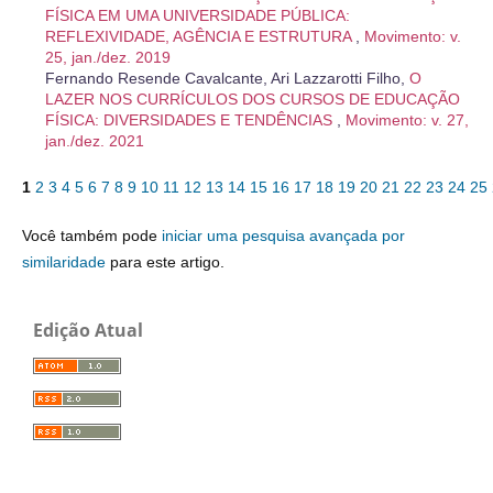
FÍSICA EM UMA UNIVERSIDADE PÚBLICA:
REFLEXIVIDADE, AGÊNCIA E ESTRUTURA
,
Movimento: v.
25, jan./dez. 2019
Fernando Resende Cavalcante, Ari Lazzarotti Filho,
O
LAZER NOS CURRÍCULOS DOS CURSOS DE EDUCAÇÃO
FÍSICA: DIVERSIDADES E TENDÊNCIAS
,
Movimento: v. 27,
jan./dez. 2021
1
2
3
4
5
6
7
8
9
10
11
12
13
14
15
16
17
18
19
20
21
22
23
24
25
Você também pode
iniciar uma pesquisa avançada por
similaridade
para este artigo.
Edição Atual