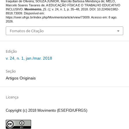
Iraquitan de Oliveira; SOUZA JÚNIOR, Marcílio Barbosa Mendonça de; MELO,
Marcelo Soares Tavares de. A EDUCAÇÃO FÍSICA E O TRABALHO EDUCATIVO
INCLUSIVO.
Movimento
,
[S. l.]
, v. 24, n. 1, p. 35–48, 2018. DOI: 10.22456/1982-
8918.73009. Disponível em:
https://seer.ufrgs.br/index.php/Movimento/article/view/73009. Acesso em: 8 ago.
2026.
Fomatos de Citação
Edição
v. 24, n. 1, jan./mar. 2018
Seção
Artigos Originais
Licença
Copyright (c) 2018 Movimento (ESEFID/UFRGS)