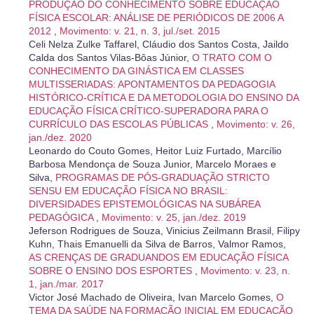
PRODUÇÃO DO CONHECIMENTO SOBRE EDUCAÇÃO
FÍSICA ESCOLAR: ANÁLISE DE PERIÓDICOS DE 2006 A
2012
,
Movimento: v. 21, n. 3, jul./set. 2015
Celi Nelza Zulke Taffarel, Cláudio dos Santos Costa, Jaildo
Calda dos Santos Vilas-Bôas Júnior,
O TRATO COM O
CONHECIMENTO DA GINÁSTICA EM CLASSES
MULTISSERIADAS: APONTAMENTOS DA PEDAGOGIA
HISTÓRICO-CRÍTICA E DA METODOLOGIA DO ENSINO DA
EDUCAÇÃO FÍSICA CRÍTICO-SUPERADORA PARA O
CURRÍCULO DAS ESCOLAS PÚBLICAS
,
Movimento: v. 26,
jan./dez. 2020
Leonardo do Couto Gomes, Heitor Luiz Furtado, Marcílio
Barbosa Mendonça de Souza Junior, Marcelo Moraes e
Silva,
PROGRAMAS DE PÓS-GRADUAÇÃO STRICTO
SENSU EM EDUCAÇÃO FÍSICA NO BRASIL:
DIVERSIDADES EPISTEMOLÓGICAS NA SUBÁREA
PEDAGÓGICA
,
Movimento: v. 25, jan./dez. 2019
Jeferson Rodrigues de Souza, Vinicius Zeilmann Brasil, Filipy
Kuhn, Thais Emanuelli da Silva de Barros, Valmor Ramos,
AS CRENÇAS DE GRADUANDOS EM EDUCAÇÃO FÍSICA
SOBRE O ENSINO DOS ESPORTES
,
Movimento: v. 23, n.
1, jan./mar. 2017
Victor José Machado de Oliveira, Ivan Marcelo Gomes,
O
TEMA DA SAÚDE NA FORMAÇÃO INICIAL EM EDUCAÇÃO