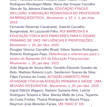
Rodrigues Mardegan Albiás, Maria das Graças Carvalho
Silva de Sá, Adriana Estevão,
EDUCAÇÃO FÍSICA E
INCLUSÃO: A MEDIAÇÃO PEDAGÓGICA DO PROFESSOR
NA BRINQUEDOTECA
,
Movimento: v. 22, n. 1, jan./mar.
2016
Fernando Resende Cavalcante, Gabriel Carvalho
Bungenstab, Ari Lazzarotti Filho,
RUI BARBOSA E A
EDUCAÇÃO FÍSICA NOS PARECERES PARA O ENSINO
PRIMÁRIO DE 1883: INFLUÊNCIAS E PROPOSIÇÕES.
,
Movimento: v. 26, jan./dez. 2020
Douglas Vinicius Carvalho Brasil, Gilson Santos Rodrigues,
Roberto Rodrigues Paes,
Referências e referenciais para o
ensino do Basquete 3x3 da Educação Física escolar
,
Movimento: v. 28, jan./dez. 2022
João Miguel de Souza Neto, Geraldo Eduardo Guedes de
Brito, Mathias Roberto Loch, Sanderson Soares da Silva,
Filipe Ferreira da Costa,
ACONSELHAMENTO PARA
ATIVIDADE FÍSICA NA ATENÇÃO PRIMÁRIA À SAÚDE: UMA
REVISÃO INTEGRATIVA
,
Movimento: v. 26, jan./dez. 2020
Ingrid Dittrich Wiggers, Nadson Santana Reis, Letícia
Rodrigues Teixeira e Silva, Marisa Mello de Lima, Tayanne
da Costa Freitas, Thainá Rodrigues de Moura Praça,
Mayrhon José Abrantes Farias,
UM “RAIO-X” DA