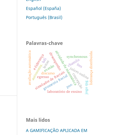
Español (España)
Português (Brasil)
Palavras-chave
atividade de matemática
avaliação automática
liderança distribuída.
desempenho
e-liderança
synchronous
bdi
chamilo
letras
lms
autonomia.
evasão
juízes online
simulador de fractais
discurso
concepção
geometria fractal
egresso
jogo rpg
pne.
laboratório de ensino
Mais lidos
A GAMIFICAÇÃO APLICADA EM