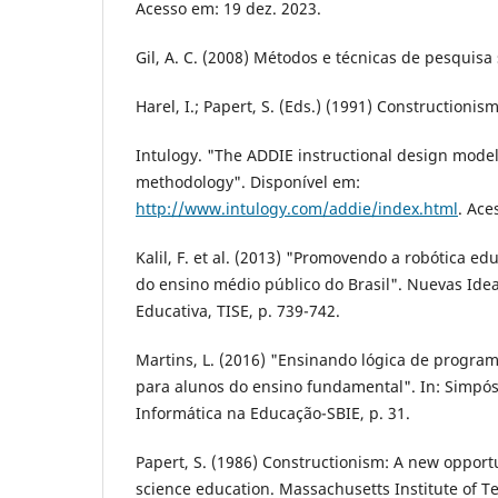
Acesso em: 19 dez. 2023.
Gil, A. C. (2008) Métodos e técnicas de pesquisa s
Harel, I.; Papert, S. (Eds.) (1991) Constructionis
Intulogy. "The ADDIE instructional design model
methodology". Disponível em:
http://www.intulogy.com/addie/index.html
. Ace
Kalil, F. et al. (2013) "Promovendo a robótica e
do ensino médio público do Brasil". Nuevas Ide
Educativa, TISE, p. 739-742.
Martins, L. (2016) "Ensinando lógica de program
para alunos do ensino fundamental". In: Simpósi
Informática na Educação-SBIE, p. 31.
Papert, S. (1986) Constructionism: A new opport
science education. Massachusetts Institute of 