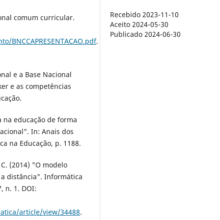
Recebido 2023-11-10
ional comum curricular.
Aceito 2024-05-30
Publicado 2024-06-30
ento/BNCCAPRESENTACAO.pdf
.
onal e a Base Nacional
ker e as competências
ucação.
ica na educação de forma
cional". In: Anais dos
ca na Educação, p. 1188.
. C. (2014) "O modelo
a distância". Informática
, n. 1. DOI:
atica/article/view/34488
.