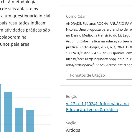
tch. A metodologia
de seis aulas, e os
a um questionário inicial
Como Citar
ipais resultados indicam
ANDRADE, Fabiana; ROCHA JANUÁRIO RA
m atividades práticas são
Nícolas. Uma proposta para o ensino de ro
no Ensino Médio: : a transição do kit Lego
 colaboram na
Arduíno.
Informática na educação teori
unos pela área.
prática
, Porto Alegre, v. 27, n. 1, 2024. DOI
10.22491/1982-1654.136723. Disponível em
https://seer.ufrgs.br/index.php/InfEducTe
atica/article/view/136723. Acesso em: 9 ago
Fomatos de Citação
Edição
v. 27 n. 1 (2024): Informática na
Educação: teoria & prática
Seção
Artigos