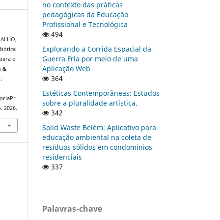
no contexto das práticas
pedagógicas da Educação
Profissional e Tecnológica
494
MALHO,
Explorando a Corrida Espacial da
bótica
Guerra Fria por meio de uma
 para o
Aplicação Web
a &
364
:
:
Estéticas Contemporâneas: Estudos
oriaPr
sobre a pluralidade artística.
. 2026.
342
Solid Waste Belém: Aplicativo para
educação ambiental na coleta de
resíduos sólidos em condomínios
residenciais
337
Palavras-chave