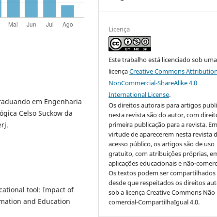
Licença
Este trabalho está licenciado sob um
licença
Creative Commons Attribution
NonCommercial-ShareAlike 4.0
International License
.
 Graduando em Engenharia
Os direitos autorais para artigos publ
ógica Celso Suckow da
nesta revista são do autor, com direit
primeira publicação para a revista. E
erj.
virtude de aparecerem nesta revista 
acesso público, os artigos são de uso
gratuito, com atribuições próprias, e
aplicações educacionais e não-comerci
Os textos podem ser compartilhados
desde que respeitados os direitos aut
cational tool: Impact of
sob a licença Creative Commons Não
rmation and Education
comercial-CompartilhaIgual 4.0.