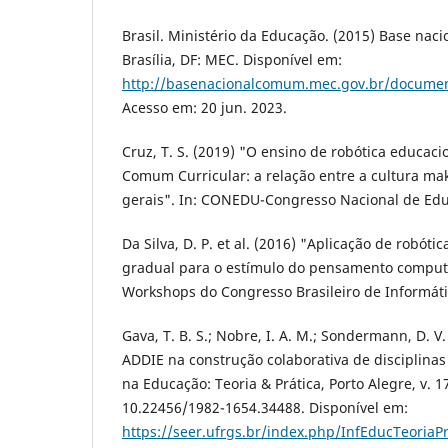
Brasil. Ministério da Educação. (2015) Base nac
Brasília, DF: MEC. Disponível em:
http://basenacionalcomum.mec.gov.br/docum
Acesso em: 20 jun. 2023.
Cruz, T. S. (2019) "O ensino de robótica educaci
Comum Curricular: a relação entre a cultura ma
gerais". In: CONEDU-Congresso Nacional de Ed
Da Silva, D. P. et al. (2016) "Aplicação de robót
gradual para o estímulo do pensamento computa
Workshops do Congresso Brasileiro de Informáti
Gava, T. B. S.; Nobre, I. A. M.; Sondermann, D. V
ADDIE na construção colaborativa de disciplinas 
na Educação: Teoria & Prática, Porto Alegre, v. 17
10.22456/1982-1654.34488. Disponível em:
https://seer.ufrgs.br/index.php/InfEducTeoriaPr