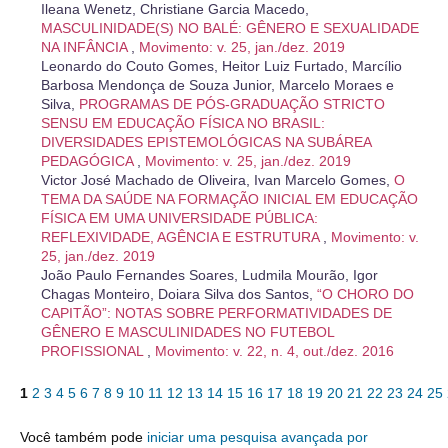
Ileana Wenetz, Christiane Garcia Macedo,
MASCULINIDADE(S) NO BALÉ: GÊNERO E SEXUALIDADE
NA INFÂNCIA
,
Movimento: v. 25, jan./dez. 2019
Leonardo do Couto Gomes, Heitor Luiz Furtado, Marcílio
Barbosa Mendonça de Souza Junior, Marcelo Moraes e
Silva,
PROGRAMAS DE PÓS-GRADUAÇÃO STRICTO
SENSU EM EDUCAÇÃO FÍSICA NO BRASIL:
DIVERSIDADES EPISTEMOLÓGICAS NA SUBÁREA
PEDAGÓGICA
,
Movimento: v. 25, jan./dez. 2019
Victor José Machado de Oliveira, Ivan Marcelo Gomes,
O
TEMA DA SAÚDE NA FORMAÇÃO INICIAL EM EDUCAÇÃO
FÍSICA EM UMA UNIVERSIDADE PÚBLICA:
REFLEXIVIDADE, AGÊNCIA E ESTRUTURA
,
Movimento: v.
25, jan./dez. 2019
João Paulo Fernandes Soares, Ludmila Mourão, Igor
Chagas Monteiro, Doiara Silva dos Santos,
“O CHORO DO
CAPITÃO”: NOTAS SOBRE PERFORMATIVIDADES DE
GÊNERO E MASCULINIDADES NO FUTEBOL
PROFISSIONAL
,
Movimento: v. 22, n. 4, out./dez. 2016
1
2
3
4
5
6
7
8
9
10
11
12
13
14
15
16
17
18
19
20
21
22
23
24
25
Você também pode
iniciar uma pesquisa avançada por