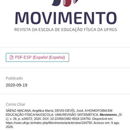
PDF-ESP (Español (España))
Publicado
2020-09-19
Como Citar
SÁENZ-MACANA, Angélica María; DEVIS-DEVÍS, José. A HOMOFOBIA EM
EDUCAÇÃO FÍSICA NA ESCOLA: UMA REVISÃO SISTEMÁTICA.
Movimento
,
[S.
l.]
, v. 26, p. e26072, 2020. DOI: 10.22456/1982-8918.104750. Disponível em:
https://seer.ufrgs.br/index.php/Movimento/article/view/104750. Acesso em: 9 ago.
2026.