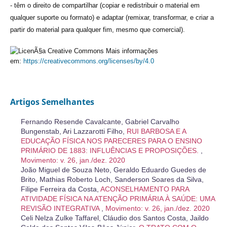
- têm o direito de compartilhar (copiar e redistribuir o material em
qualquer suporte ou formato) e adaptar (remixar, transformar, e criar a
partir do material para qualquer fim, mesmo que comercial).
Mais informações
em:
https://creativecommons.org/licenses/by/4.0
Artigos Semelhantes
Fernando Resende Cavalcante, Gabriel Carvalho
Bungenstab, Ari Lazzarotti Filho,
RUI BARBOSA E A
EDUCAÇÃO FÍSICA NOS PARECERES PARA O ENSINO
PRIMÁRIO DE 1883: INFLUÊNCIAS E PROPOSIÇÕES.
,
Movimento: v. 26, jan./dez. 2020
João Miguel de Souza Neto, Geraldo Eduardo Guedes de
Brito, Mathias Roberto Loch, Sanderson Soares da Silva,
Filipe Ferreira da Costa,
ACONSELHAMENTO PARA
ATIVIDADE FÍSICA NA ATENÇÃO PRIMÁRIA À SAÚDE: UMA
REVISÃO INTEGRATIVA
,
Movimento: v. 26, jan./dez. 2020
Celi Nelza Zulke Taffarel, Cláudio dos Santos Costa, Jaildo