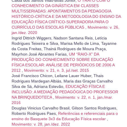
Calda dos Santos Vilas-Bôas Júnior,
O TRATO COM O
CONHECIMENTO DA GINÁSTICA EM CLASSES
MULTISSERIADAS: APONTAMENTOS DA PEDAGOGIA
HISTÓRICO-CRÍTICA E DA METODOLOGIA DO ENSINO DA
EDUCAÇÃO FÍSICA CRÍTICO-SUPERADORA PARA O
CURRÍCULO DAS ESCOLAS PÚBLICAS
,
Movimento: v. 26,
jan./dez. 2020
Ingrid Dittrich Wiggers, Nadson Santana Reis, Letícia
Rodrigues Teixeira e Silva, Marisa Mello de Lima, Tayanne
da Costa Freitas, Thainá Rodrigues de Moura Praça,
Mayrhon José Abrantes Farias,
UM “RAIO-X” DA
PRODUÇÃO DO CONHECIMENTO SOBRE EDUCAÇÃO
FÍSICA ESCOLAR: ANÁLISE DE PERIÓDICOS DE 2006 A
2012
,
Movimento: v. 21, n. 3, jul./set. 2015
José Francisco Chicon, Leilane Lauer Huber, Thais
Rodrigues Mardegan Albiás, Maria das Graças Carvalho
Silva de Sá, Adriana Estevão,
EDUCAÇÃO FÍSICA E
INCLUSÃO: A MEDIAÇÃO PEDAGÓGICA DO PROFESSOR
NA BRINQUEDOTECA
,
Movimento: v. 22, n. 1, jan./mar.
2016
Douglas Vinicius Carvalho Brasil, Gilson Santos Rodrigues,
Roberto Rodrigues Paes,
Referências e referenciais para o
ensino do Basquete 3x3 da Educação Física escolar
,
Movimento: v. 28, jan./dez. 2022