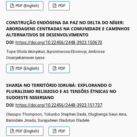
PDF (English)
PDF
CONSTRUÇÃO ENDÓGENA DA PAZ NO DELTA DO NÍGER:
ABORDAGENS CENTRADAS NA COMUNIDADE E CAMINHOS
ALTERNATIVOS DE DESENVOLVIMENTO
DOI:
https://doi.org/10.22456/2448-3923.150670
Tope Shola Akinyetun, Ikponmwosa Ebomoyi, Ambrose
Osariyekemwen Iyase
PDF (English)
PDF
SHARIA NO TERRITÓRIO IORUBÁ: EXPLORANDO O
PLURALISMO RELIGIOSO E AS TENSÕES ÉTNICAS NO
SUDOESTE NIGERIANO
DOI:
https://doi.org/10.22456/2448-3923.151737
Olasupo Thompson, Tokunbo Stephen Dada, Olugbenga Seun Aina,
Bamidele Jinadu, Surajudeen Oladotun Oladele
PDF (English)
PDF