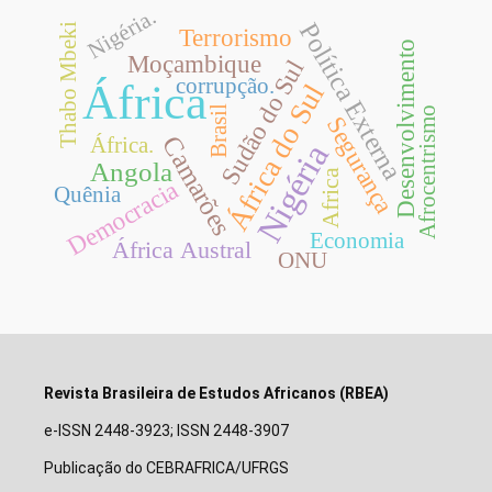
Nigéria.
Política Externa
Thabo Mbeki
Terrorismo
Desenvolvimento
Moçambique
Sudão do Sul
corrupção.
África
África do Sul
Brasil
Afrocentrismo
Segurança
Camarões
África.
Nigéria
Angola
Africa
Democracia
Quênia
Economia
África Austral
ONU
Revista Brasileira de Estudos Africanos (RBEA)
e-ISSN 2448-3923; ISSN 2448-3907
Publicação do CEBRAFRICA/UFRGS