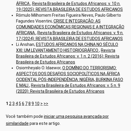
ÁFRICA
,
Revista Brasileira de Estudos Africanos: v. 10 n.
19 (2025): REVISTA BRASILEIRA DE ESTUDOS AFRICANOS
Rômulo Milhomem Freitas Figueira Neves, Paulo Gilberto
Fagundes Visentini,
CRISE E INTEGRAÇÃO: AS
COMUNIDADES ECONÔMICAS REGIONAIS E A INTEGRAÇÃO
AFRICANA
,
Revista Brasileira de Estudos Africanos: v. 9 n.
17 (2024): REVISTA BRASILEIRA DE ESTUDOS AFRICANOS
Li Anshan,
ESTUDOS AFRICANOS NA CHINA NO SÉCULO
XXI: UM LEVANTAMENTO HISTORIOGRÁFICO
,
Revista
Brasileira de Estudos Africanos: v. 1 n. 2 (2016): Revista
Brasileira de Estudos Africanos
Osiomheyalo O. Idaewor,
O DOMÍNIO DO TERRORISMO:
ASPECTOS DOS DESAFIOS SOCIOPOLÍTICOS NA ÁFRICA
OCIDENTAL PÓS-INDEPENDÊNCIA: NIGÉRIA, BURKINA FASO
E MALI
,
Revista Brasileira de Estudos Africanos: v. 5 n. 9
(2020): Revista Brasileira de Estudos Africanos
1
2
3
4
5
6
7
8
9
10
>
>>
Você também pode
iniciar uma pesquisa avançada por
similaridade
para este artigo.