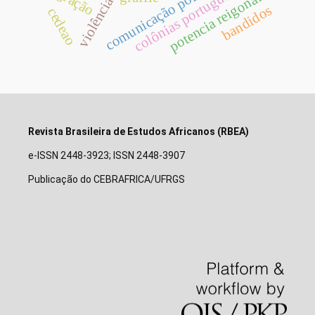
comunicação política
colônias portuguesas
potencia reigonal
bandidos
cedeao
Revista Brasileira de Estudos Africanos (RBEA)
e-ISSN 2448-3923; ISSN 2448-3907
Publicação do CEBRAFRICA/UFRGS