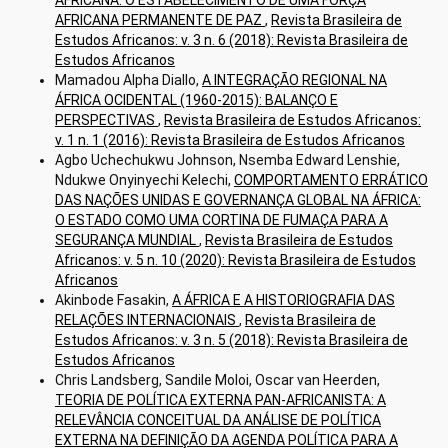
AFRICANA PERMANENTE DE PAZ
,
Revista Brasileira de
Estudos Africanos: v. 3 n. 6 (2018): Revista Brasileira de
Estudos Africanos
Mamadou Alpha Diallo,
A INTEGRAÇÃO REGIONAL NA
ÁFRICA OCIDENTAL (1960-2015): BALANÇO E
PERSPECTIVAS
,
Revista Brasileira de Estudos Africanos:
v. 1 n. 1 (2016): Revista Brasileira de Estudos Africanos
Agbo Uchechukwu Johnson, Nsemba Edward Lenshie,
Ndukwe Onyinyechi Kelechi,
COMPORTAMENTO ERRÁTICO
DAS NAÇÕES UNIDAS E GOVERNANÇA GLOBAL NA ÁFRICA:
O ESTADO COMO UMA CORTINA DE FUMAÇA PARA A
SEGURANÇA MUNDIAL
,
Revista Brasileira de Estudos
Africanos: v. 5 n. 10 (2020): Revista Brasileira de Estudos
Africanos
Akinbode Fasakin,
A ÁFRICA E A HISTORIOGRAFIA DAS
RELAÇÕES INTERNACIONAIS
,
Revista Brasileira de
Estudos Africanos: v. 3 n. 5 (2018): Revista Brasileira de
Estudos Africanos
Chris Landsberg, Sandile Moloi, Oscar van Heerden,
TEORIA DE POLÍTICA EXTERNA PAN-AFRICANISTA: A
RELEVÂNCIA CONCEITUAL DA ANÁLISE DE POLÍTICA
EXTERNA NA DEFINIÇÃO DA AGENDA POLÍTICA PARA A