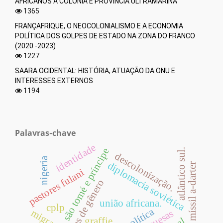
AFRICANOS À COLÔNIA E PROVÍNCIA ULTRAMARINA
1365
FRANÇAFRIQUE, O NEOCOLONIALISMO E A ECONOMIA
POLÍTICA DOS GOLPES DE ESTADO NA ZONA DO FRANCO
(2020 -2023)
1227
SAARA OCIDENTAL: HISTÓRIA, ATUAÇÃO DA ONU E
INTERESSES EXTERNOS
1194
Palavras-chave
identidade
são tomé e príncipe
atlântico sul.
descolonização.
nigeria
diplomacia soviética
míssil a-darter
pastores fulani
violências de gênero
união africana.
cplp
migração
graffie