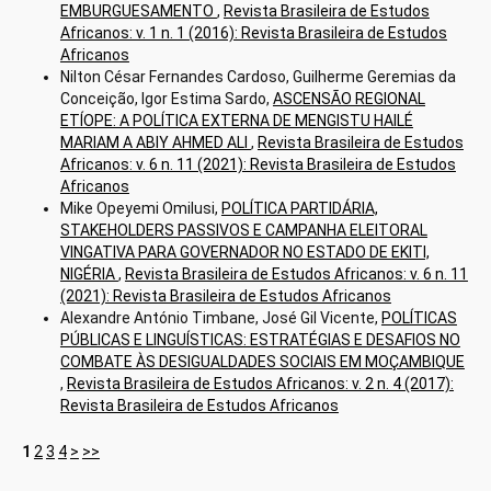
EMBURGUESAMENTO
,
Revista Brasileira de Estudos
Africanos: v. 1 n. 1 (2016): Revista Brasileira de Estudos
Africanos
Nilton César Fernandes Cardoso, Guilherme Geremias da
Conceição, Igor Estima Sardo,
ASCENSÃO REGIONAL
ETÍOPE: A POLÍTICA EXTERNA DE MENGISTU HAILÉ
MARIAM A ABIY AHMED ALI
,
Revista Brasileira de Estudos
Africanos: v. 6 n. 11 (2021): Revista Brasileira de Estudos
Africanos
Mike Opeyemi Omilusi,
POLÍTICA PARTIDÁRIA,
STAKEHOLDERS PASSIVOS E CAMPANHA ELEITORAL
VINGATIVA PARA GOVERNADOR NO ESTADO DE EKITI,
NIGÉRIA
,
Revista Brasileira de Estudos Africanos: v. 6 n. 11
(2021): Revista Brasileira de Estudos Africanos
Alexandre António Timbane, José Gil Vicente,
POLÍTICAS
PÚBLICAS E LINGUÍSTICAS: ESTRATÉGIAS E DESAFIOS NO
COMBATE ÀS DESIGUALDADES SOCIAIS EM MOÇAMBIQUE
,
Revista Brasileira de Estudos Africanos: v. 2 n. 4 (2017):
Revista Brasileira de Estudos Africanos
1
2
3
4
>
>>