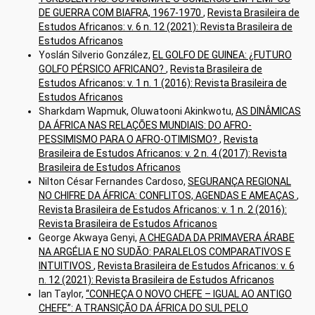
DE GUERRA COM BIAFRA, 1967-1970
,
Revista Brasileira de
Estudos Africanos: v. 6 n. 12 (2021): Revista Brasileira de
Estudos Africanos
Yoslán Silverio González,
EL GOLFO DE GUINEA: ¿FUTURO
GOLFO PÉRSICO AFRICANO?
,
Revista Brasileira de
Estudos Africanos: v. 1 n. 1 (2016): Revista Brasileira de
Estudos Africanos
Sharkdam Wapmuk, Oluwatooni Akinkwotu,
AS DINÂMICAS
DA ÁFRICA NAS RELAÇÕES MUNDIAIS: DO AFRO-
PESSIMISMO PARA O AFRO-OTIMISMO?
,
Revista
Brasileira de Estudos Africanos: v. 2 n. 4 (2017): Revista
Brasileira de Estudos Africanos
Nilton César Fernandes Cardoso,
SEGURANÇA REGIONAL
NO CHIFRE DA ÁFRICA: CONFLITOS, AGENDAS E AMEAÇAS
,
Revista Brasileira de Estudos Africanos: v. 1 n. 2 (2016):
Revista Brasileira de Estudos Africanos
George Akwaya Genyi,
A CHEGADA DA PRIMAVERA ÁRABE
NA ARGÉLIA E NO SUDÃO: PARALELOS COMPARATIVOS E
INTUITIVOS
,
Revista Brasileira de Estudos Africanos: v. 6
n. 12 (2021): Revista Brasileira de Estudos Africanos
Ian Taylor,
“CONHEÇA O NOVO CHEFE – IGUAL AO ANTIGO
CHEFE”: A TRANSIÇÃO DA ÁFRICA DO SUL PELO