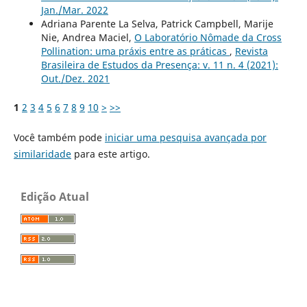
Jan./Mar. 2022
Adriana Parente La Selva, Patrick Campbell, Marije
Nie, Andrea Maciel,
O Laboratório Nômade da Cross
Pollination: uma práxis entre as práticas
,
Revista
Brasileira de Estudos da Presença: v. 11 n. 4 (2021):
Out./Dez. 2021
1
2
3
4
5
6
7
8
9
10
>
>>
Você também pode
iniciar uma pesquisa avançada por
similaridade
para este artigo.
Edição Atual