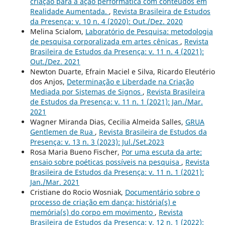
criação para a ação performática com conteúdos em
Realidade Aumentada.
,
Revista Brasileira de Estudos
da Presença: v. 10 n. 4 (2020): Out./Dez. 2020
Melina Scialom,
Laboratório de Pesquisa: metodologia
de pesquisa corporalizada em artes cênicas
,
Revista
Brasileira de Estudos da Presença: v. 11 n. 4 (2021):
Out./Dez. 2021
Newton Duarte, Efrain Maciel e Silva, Ricardo Eleutério
dos Anjos,
Determinação e Liberdade na Criação
Mediada por Sistemas de Signos
,
Revista Brasileira
de Estudos da Presença: v. 11 n. 1 (2021): Jan./Mar.
2021
Wagner Miranda Dias, Cecilia Almeida Salles,
GRUA
Gentlemen de Rua
,
Revista Brasileira de Estudos da
Presença: v. 13 n. 3 (2023): Jul./Set.2023
Rosa Maria Bueno Fischer,
Por uma escuta da arte:
ensaio sobre poéticas possíveis na pesquisa
,
Revista
Brasileira de Estudos da Presença: v. 11 n. 1 (2021):
Jan./Mar. 2021
Cristiane do Rocio Wosniak,
Documentário sobre o
processo de criação em dança: história(s) e
memória(s) do corpo em movimento
,
Revista
Brasileira de Estudos da Presença: v. 12 n. 1 (2022):