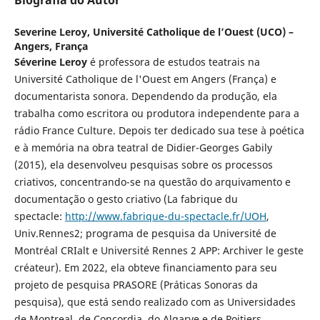
Biografia do Autor
Severine Leroy,
Université Catholique de l’Ouest (UCO) –
Angers, França
Séverine Leroy
é professora de estudos teatrais na
Université Catholique de l'Ouest em Angers (França) e
documentarista sonora. Dependendo da produção, ela
trabalha como escritora ou produtora independente para a
rádio France Culture. Depois ter dedicado sua tese à poética
e à memória na obra teatral de Didier-Georges Gabily
(2015), ela desenvolveu pesquisas sobre os processos
criativos, concentrando-se na questão do arquivamento e
documentação o gesto criativo (La fabrique du
spectacle:
http://www.fabrique-du-spectacle.fr/UOH
,
Univ.Rennes2; programa de pesquisa da Université de
Montréal CRIalt e Université Rennes 2 APP: Archiver le geste
créateur). Em 2022, ela obteve financiamento para seu
projeto de pesquisa PRASORE (Práticas Sonoras da
pesquisa), que está sendo realizado com as Universidades
de Montreal, de Concordia, do Algarve e de Poitiers.