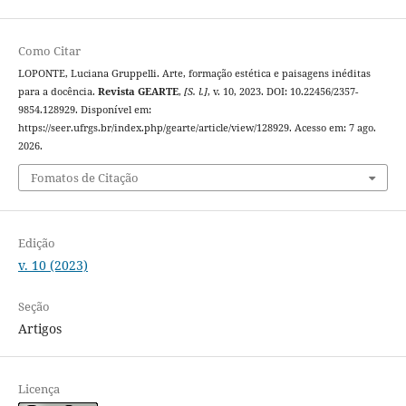
Como Citar
LOPONTE, Luciana Gruppelli. Arte, formação estética e paisagens inéditas
para a docência.
Revista GEARTE
,
[S. l.]
, v. 10, 2023. DOI: 10.22456/2357-
9854.128929. Disponível em:
https://seer.ufrgs.br/index.php/gearte/article/view/128929. Acesso em: 7 ago.
2026.
Fomatos de Citação
Edição
v. 10 (2023)
Seção
Artigos
Licença