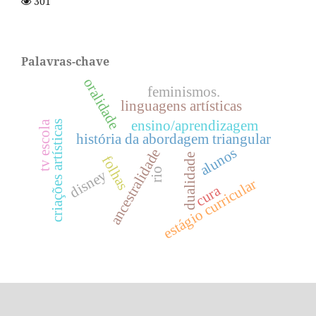
301
Palavras-chave
oralidade
feminismos.
linguagens artísticas
ensino/aprendizagem
criações artísticas
tv escola
história da abordagem triangular
alunos
ancestralidade
dualidade
folhas
rio
disney
estágio curricular
cura