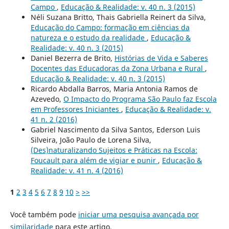
Campo
,
Educação & Realidade: v. 40 n. 3 (2015)
Néli Suzana Britto, Thais Gabriella Reinert da Silva,
Educação do Campo: formação em ciências da
natureza e o estudo da realidade
,
Educação &
Realidade: v. 40 n. 3 (2015)
Daniel Bezerra de Brito,
Histórias de Vida e Saberes
Docentes das Educadoras da Zona Urbana e Rural
,
Educação & Realidade: v. 40 n. 3 (2015)
Ricardo Abdalla Barros, Maria Antonia Ramos de
Azevedo,
O Impacto do Programa São Paulo faz Escola
em Professores Iniciantes
,
Educação & Realidade: v.
41 n. 2 (2016)
Gabriel Nascimento da Silva Santos, Ederson Luis
Silveira, João Paulo de Lorena Silva,
(Des)naturalizando Sujeitos e Práticas na Escola:
Foucault para além de vigiar e punir
,
Educação &
Realidade: v. 41 n. 4 (2016)
1
2
3
4
5
6
7
8
9
10
>
>>
Você também pode
iniciar uma pesquisa avançada por
similaridade
para este artigo.