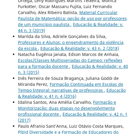
Ortega, Leny Rodrigues Martins Teixeira, Monica
Furkotter, Oscar Massaru Fujita, Luiz Fernando
Carvalho, Alex Ribeiro Batista,
Material Curricular
Paulista de Matemática: opção de uso por professores
de um município paulista
,
Educação & Realidade: v.
44 n. 3 (2019)
Marilda da Silva, Adriele Gonçalves da Silva,
Professores e Alunos: o engendramento da violência
da escola
,
Educação & Realidade: v. 43 n. 2 (2018)
Natacha Eugênia Janata, Edson Marcos de Anhaia,
Escolas/Classes Multisseriadas do Campo: reflexões
para a formação docente
,
Educação & Realidade: v. 40
n. 3 (2015)
Inês Ferreira de Souza Bragança, Juliana Godói de
Miranda Perez,
Formação Continuada em Escolas de
Tempo Integral: narrativas de professoras
,
Educação
& Realidade: v. 41 n. 4 (2016)
Idalina Santos, Ana Amélia Carvalho,
Formação e
Monitorização: duas etapas no desenvolvimento
profissional docente
,
Educação & Realidade: v. 42 n. 1
(2017)
Paulo Afranio Sant’Anna, Luiz Otávio Costa Marques,
Pibid Diversidade e a Formação de Educadores do