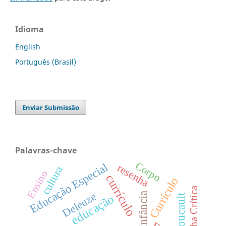
Idioma
English
Português (Brasil)
Enviar Submissão
Palavras-chave
Corpo
Educação Especial
resenha
cultura
Ensino
currículo
Currículo
Resenha Crítica
Deleuze
Infância
educação
Foucault