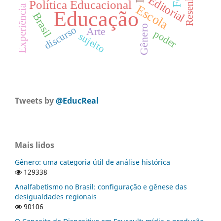
Editorial
Política Educacional
Escola
Experiência
Educação
Brasil
Gênero
discurso
Arte
poder
sujeito
Tweets by
@EducReal
Mais lidos
Gênero: uma categoria útil de análise histórica
129338
Analfabetismo no Brasil: configuração e gênese das
desigualdades regionais
90106