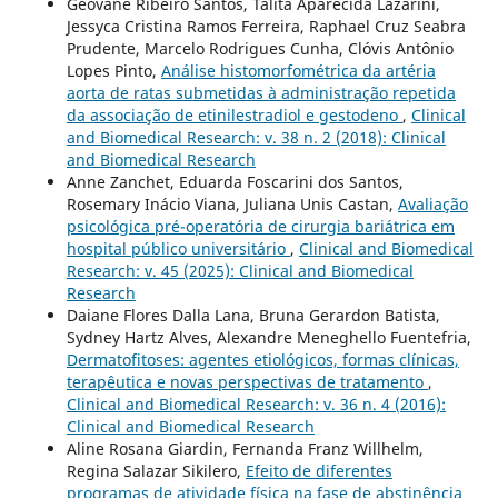
Geovane Ribeiro Santos, Talita Aparecida Lazarini,
Jessyca Cristina Ramos Ferreira, Raphael Cruz Seabra
Prudente, Marcelo Rodrigues Cunha, Clóvis Antônio
Lopes Pinto,
Análise histomorfométrica da artéria
aorta de ratas submetidas à administração repetida
da associação de etinilestradiol e gestodeno
,
Clinical
and Biomedical Research: v. 38 n. 2 (2018): Clinical
and Biomedical Research
Anne Zanchet, Eduarda Foscarini dos Santos,
Rosemary Inácio Viana, Juliana Unis Castan,
Avaliação
psicológica pré-operatória de cirurgia bariátrica em
hospital público universitário
,
Clinical and Biomedical
Research: v. 45 (2025): Clinical and Biomedical
Research
Daiane Flores Dalla Lana, Bruna Gerardon Batista,
Sydney Hartz Alves, Alexandre Meneghello Fuentefria,
Dermatofitoses: agentes etiológicos, formas clínicas,
terapêutica e novas perspectivas de tratamento
,
Clinical and Biomedical Research: v. 36 n. 4 (2016):
Clinical and Biomedical Research
Aline Rosana Giardin, Fernanda Franz Willhelm,
Regina Salazar Sikilero,
Efeito de diferentes
programas de atividade física na fase de abstinência