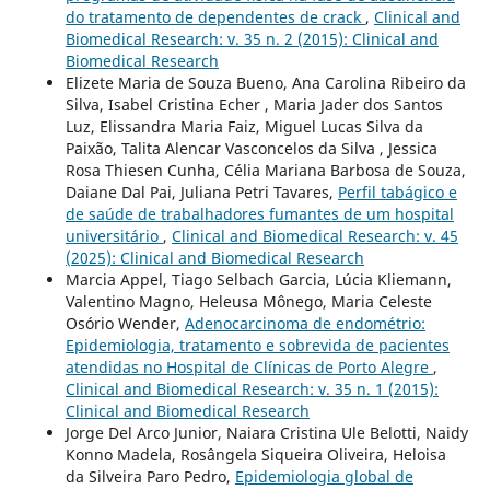
do tratamento de dependentes de crack
,
Clinical and
Biomedical Research: v. 35 n. 2 (2015): Clinical and
Biomedical Research
Elizete Maria de Souza Bueno, Ana Carolina Ribeiro da
Silva, Isabel Cristina Echer , Maria Jader dos Santos
Luz, Elissandra Maria Faiz, Miguel Lucas Silva da
Paixão, Talita Alencar Vasconcelos da Silva , Jessica
Rosa Thiesen Cunha, Célia Mariana Barbosa de Souza,
Daiane Dal Pai, Juliana Petri Tavares,
Perfil tabágico e
de saúde de trabalhadores fumantes de um hospital
universitário
,
Clinical and Biomedical Research: v. 45
(2025): Clinical and Biomedical Research
Marcia Appel, Tiago Selbach Garcia, Lúcia Kliemann,
Valentino Magno, Heleusa Mônego, Maria Celeste
Osório Wender,
Adenocarcinoma de endométrio:
Epidemiologia, tratamento e sobrevida de pacientes
atendidas no Hospital de Clínicas de Porto Alegre
,
Clinical and Biomedical Research: v. 35 n. 1 (2015):
Clinical and Biomedical Research
Jorge Del Arco Junior, Naiara Cristina Ule Belotti, Naidy
Konno Madela, Rosângela Siqueira Oliveira, Heloisa
da Silveira Paro Pedro,
Epidemiologia global de