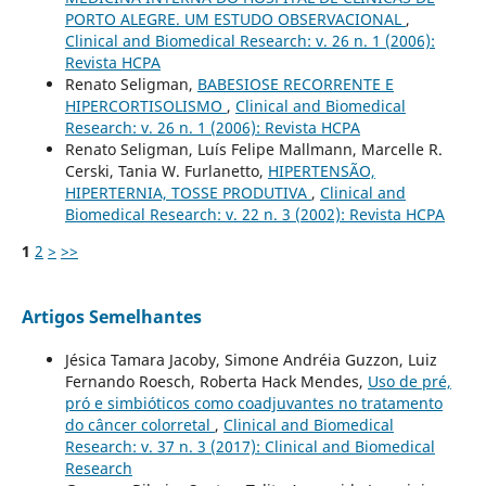
PORTO ALEGRE. UM ESTUDO OBSERVACIONAL
,
Clinical and Biomedical Research: v. 26 n. 1 (2006):
Revista HCPA
Renato Seligman,
BABESIOSE RECORRENTE E
HIPERCORTISOLISMO
,
Clinical and Biomedical
Research: v. 26 n. 1 (2006): Revista HCPA
Renato Seligman, Luís Felipe Mallmann, Marcelle R.
Cerski, Tania W. Furlanetto,
HIPERTENSÃO,
HIPERTERNIA, TOSSE PRODUTIVA
,
Clinical and
Biomedical Research: v. 22 n. 3 (2002): Revista HCPA
1
2
>
>>
Artigos Semelhantes
Jésica Tamara Jacoby, Simone Andréia Guzzon, Luiz
Fernando Roesch, Roberta Hack Mendes,
Uso de pré,
pró e simbióticos como coadjuvantes no tratamento
do câncer colorretal
,
Clinical and Biomedical
Research: v. 37 n. 3 (2017): Clinical and Biomedical
Research