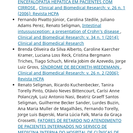
ENCEFALOPATIA HEPÁTICA EM PACIENTES COM
CIRROSE
,
Clinical and Biomedical Research: v. 26 n. 1
(2006): Revista HCPA
Fernando Pivatto Júnior, Carolina Stedile, Juliano
Adams Perez, Renato Seligman,
Intestinal
intussusception: a presentation of Crohn’s disease
,
Clinical and Biomedical Research: v. 34 n. 1 (2014):
Clinical and Biomedical Research
Brenda Oliveira da Silva Alberto, Caroline Kaercher
Kramer, Luciana Loss Reck, Cristina Bergmann
Triches, Tiago Schuch, Mirela Jobim de Azevedo, Jorge
Luiz Gross,
SÍNDROME DE BECKWITH-WIEDEMANN
,
Clinical and Biomedical Research: v. 26 n. 2 (2006):
Revista HCPA
Renato Seligman, Ricardo Kuchenbecker, Tanira
Torelly Pinto, Otávio Neves Bittencourt, Carísi Anne
Polanczyk, Luiz Antonio Nasi, Beatriz Graeff Santos
Seligman, Guilherme Becker Sander, Lurdes Buzin,
Ana Maria Muller de Magalhães, Fernando Torelly,
Jorge Luis Bajerski, Maria Lúcia Falk, Maria da Graça
Crossetti,
FATORES DE RETARDO NO ATENDIMENTO
DE PACIENTES INTERNADOS NO SERVIÇO DE
MEDICINA INTERNA DO HOSPITAL DE CLÍNICAS DE