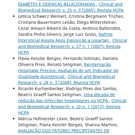
DIABETES E DOENÇAS RELACIONADAS
,
Clinical and
Biomedical Research: v. 25 n. 3 (2005): Revista HCPA
Letícia Schwerz Weinert, Cristina Bergmann Triches,
Cristiane Bauermann Leitão, Diego Miltersteiner,
Cezar Amauri Ribeiro da Costa, Antônio Balbinotto,
Sandra Pinho Silveiro, Jorge Luiz Gross,
Nefrite
Intersticial Aguda Após Exposição a Losartan
,
Clinical
and Biomedical Research: v. 27 n. 1 (2007): Revista
HCPA
Flávia Kessler Borges, Fernando Soliman, Daniela
Oliveira Pires, Renato Seligman,
Reinternação
Hospitalar Precoce: Avaliação de um Indicador de
Qualidade Assistencial
,
Clinical and Biomedical
Research: v. 28 n. 3 (2008): Revista HCPA
Ricardo Kuchenbecker, Rodrigo Pires dos Santos,
Beatriz Graeff Santos Seligman,
Uma década de
redução das infecções hospitalares no HCPA
,
Clinical
and Biomedical Research: v. 32 n. 1 (2012): Revista
HCPA
Márcia Hofmeister Litvin, Beatriz Graeff Santos
Seligman, Flavia Kessler Borges, Shanna Martins,
AVALIAÇÃO DOS FATORES PRECIPITANTES DE