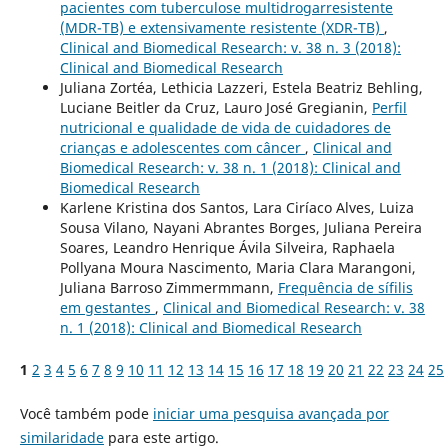
pacientes com tuberculose multidrogarresistente
(MDR-TB) e extensivamente resistente (XDR-TB)
,
Clinical and Biomedical Research: v. 38 n. 3 (2018):
Clinical and Biomedical Research
Juliana Zortéa, Lethicia Lazzeri, Estela Beatriz Behling,
Luciane Beitler da Cruz, Lauro José Gregianin,
Perfil
nutricional e qualidade de vida de cuidadores de
crianças e adolescentes com câncer
,
Clinical and
Biomedical Research: v. 38 n. 1 (2018): Clinical and
Biomedical Research
Karlene Kristina dos Santos, Lara Ciríaco Alves, Luiza
Sousa Vilano, Nayani Abrantes Borges, Juliana Pereira
Soares, Leandro Henrique Ávila Silveira, Raphaela
Pollyana Moura Nascimento, Maria Clara Marangoni,
Juliana Barroso Zimmermmann,
Frequência de sífilis
em gestantes
,
Clinical and Biomedical Research: v. 38
n. 1 (2018): Clinical and Biomedical Research
1
2
3
4
5
6
7
8
9
10
11
12
13
14
15
16
17
18
19
20
21
22
23
24
25
Você também pode
iniciar uma pesquisa avançada por
similaridade
para este artigo.