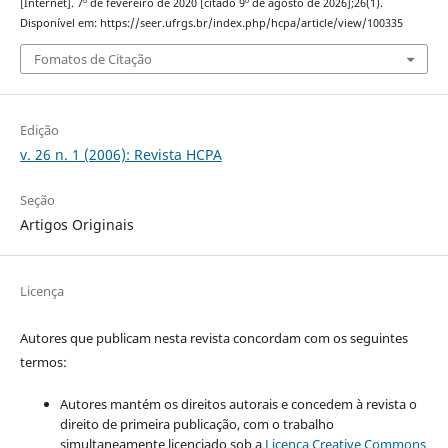
[Internet]. 7º de fevereiro de 2020 [citado 9º de agosto de 2026];26(1).
Disponível em: https://seer.ufrgs.br/index.php/hcpa/article/view/100335
Fomatos de Citação
Edição
v. 26 n. 1 (2006): Revista HCPA
Seção
Artigos Originais
Licença
Autores que publicam nesta revista concordam com os seguintes
termos:
Autores mantém os direitos autorais e concedem à revista o
direito de primeira publicação, com o trabalho
simultaneamente licenciado sob a
Licença Creative Commons