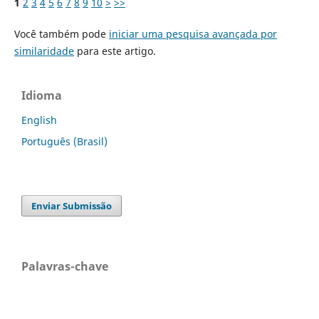
1
2
3
4
5
6
7
8
9
10
>
>>
Você também pode
iniciar uma pesquisa avançada por
similaridade
para este artigo.
Idioma
English
Português (Brasil)
Enviar Submissão
Palavras-chave