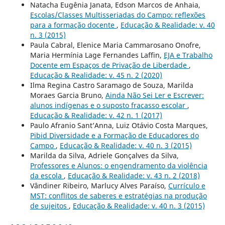
Natacha Eugênia Janata, Edson Marcos de Anhaia,
Escolas/Classes Multisseriadas do Campo: reflexões
para a formação docente
,
Educação & Realidade: v. 40
n. 3 (2015)
Paula Cabral, Elenice Maria Cammarosano Onofre,
Maria Hermínia Lage Fernandes Laffin,
EJA e Trabalho
Docente em Espaços de Privação de Liberdade
,
Educação & Realidade: v. 45 n. 2 (2020)
Ilma Regina Castro Saramago de Souza, Marilda
Moraes Garcia Bruno,
Ainda Não Sei Ler e Escrever:
alunos indígenas e o suposto fracasso escolar
,
Educação & Realidade: v. 42 n. 1 (2017)
Paulo Afranio Sant’Anna, Luiz Otávio Costa Marques,
Pibid Diversidade e a Formação de Educadores do
Campo
,
Educação & Realidade: v. 40 n. 3 (2015)
Marilda da Silva, Adriele Gonçalves da Silva,
Professores e Alunos: o engendramento da violência
da escola
,
Educação & Realidade: v. 43 n. 2 (2018)
Vândiner Ribeiro, Marlucy Alves Paraíso,
Currículo e
MST: conflitos de saberes e estratégias na produção
de sujeitos
,
Educação & Realidade: v. 40 n. 3 (2015)