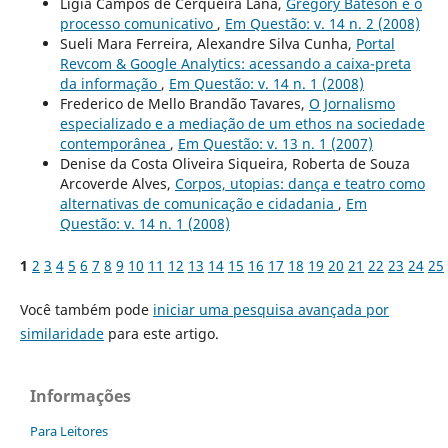
Lígia Campos de Cerqueira Lana,
Gregory Bateson e o
processo comunicativo
,
Em Questão: v. 14 n. 2 (2008)
Sueli Mara Ferreira, Alexandre Silva Cunha,
Portal
Revcom & Google Analytics: acessando a caixa-preta
da informação
,
Em Questão: v. 14 n. 1 (2008)
Frederico de Mello Brandão Tavares,
O Jornalismo
especializado e a mediação de um ethos na sociedade
contemporânea
,
Em Questão: v. 13 n. 1 (2007)
Denise da Costa Oliveira Siqueira, Roberta de Souza
Arcoverde Alves,
Corpos, utopias: dança e teatro como
alternativas de comunicação e cidadania
,
Em
Questão: v. 14 n. 1 (2008)
1
2
3
4
5
6
7
8
9
10
11
12
13
14
15
16
17
18
19
20
21
22
23
24
25
Você também pode
iniciar uma pesquisa avançada por
similaridade
para este artigo.
Informações
Para Leitores