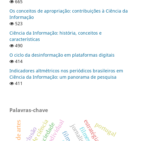
665
Os conceitos de apropriação: contribuições à Ciência da
Informação
523
Ciência da Informação: história, conceitos e
características
490
O ciclo da desinformação em plataformas digitais
414
Indicadores altmétricos nos periódicos brasileiros em
Ciência da Informação: um panorama de pesquisa
411
Palavras-chave
museu de ciência
portugal
sociedade
inclusão