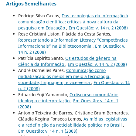
Artigos Semelhantes
Rodrigo Silva Caxias,
Das tecnologias da informação à
comunicação científica: críticas à nova cultura da
pesquisa em Educação
,
Em Questão: v. 14 n. 2 (2008)
Rose Cristiani Liston, Plácida da Costa Santos,
Representando a Information Literacy “Competências
Informacionais” na Biblioteconomia
,
Em Questão: v.
14 n. 2 (2008)
Patrícia Espírito Santo,
Os estudos de gênero na
Ciência da Informação
,
Em Questão: v. 14 n. 2 (2008)
André Dornelles Pares,
Comunicação como
midiatização: os meios em meio à tecnologia,
sociedade, linguagem, e vice-versa
,
Em Questão: v. 14
n. 2 (2008)
Eduardo Yuji Yamamoto,
O discurso comunitário:
ideologia e interpretação
,
Em Questão: v. 14 n. 1
(2008)
Antonio Teixeira de Barros, Cristiane Brum Bernardes,
Cláudia Regina Fonseca Lemos,
As mídias legislativas
e a redefinição da noticiabilidade política no Brasil
,
Em Questão: v. 14 n. 1 (2008)