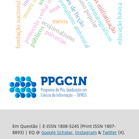
estratégias midiatização
protocolo verbal individual
fundação nacional de artes
jornalismo popular
filmes cinematográficos
filmes de ficção
jornalismo ambiental
educação básica
stem
meios
ecojornalismo
públicos
parcerias
Em Questão | E-ISSN 1808-5245 (Print ISSN 1807-
8893) | EQ @
Google Scholar
,
Instagram
&
Twitter
(X).