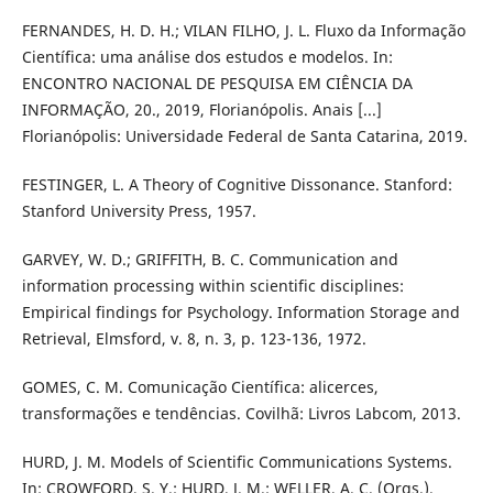
FERNANDES, H. D. H.; VILAN FILHO, J. L. Fluxo da Informação
Científica: uma análise dos estudos e modelos. In:
ENCONTRO NACIONAL DE PESQUISA EM CIÊNCIA DA
INFORMAÇÃO, 20., 2019, Florianópolis. Anais [...]
Florianópolis: Universidade Federal de Santa Catarina, 2019.
FESTINGER, L. A Theory of Cognitive Dissonance. Stanford:
Stanford University Press, 1957.
GARVEY, W. D.; GRIFFITH, B. C. Communication and
information processing within scientific disciplines:
Empirical findings for Psychology. Information Storage and
Retrieval, Elmsford, v. 8, n. 3, p. 123-136, 1972.
GOMES, C. M. Comunicação Científica: alicerces,
transformações e tendências. Covilhã: Livros Labcom, 2013.
HURD, J. M. Models of Scientific Communications Systems.
In: CROWFORD, S. Y.; HURD, J. M.; WELLER, A. C. (Orgs.).