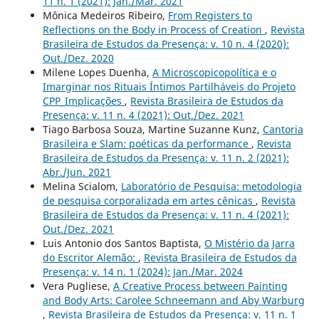
11 n. 1 (2021): Jan./Mar. 2021
Mônica Medeiros Ribeiro,
From Registers to
Reflections on the Body in Process of Creation
,
Revista
Brasileira de Estudos da Presença: v. 10 n. 4 (2020):
Out./Dez. 2020
Milene Lopes Duenha,
A Microscopicopolítica e o
Imarginar nos Rituais Íntimos Partilháveis do Projeto
CPP_Implicações
,
Revista Brasileira de Estudos da
Presença: v. 11 n. 4 (2021): Out./Dez. 2021
Tiago Barbosa Souza, Martine Suzanne Kunz,
Cantoria
Brasileira e Slam: poéticas da performance
,
Revista
Brasileira de Estudos da Presença: v. 11 n. 2 (2021):
Abr./Jun. 2021
Melina Scialom,
Laboratório de Pesquisa: metodologia
de pesquisa corporalizada em artes cênicas
,
Revista
Brasileira de Estudos da Presença: v. 11 n. 4 (2021):
Out./Dez. 2021
Luis Antonio dos Santos Baptista,
O Mistério da Jarra
do Escritor Alemão:
,
Revista Brasileira de Estudos da
Presença: v. 14 n. 1 (2024): Jan./Mar. 2024
Vera Pugliese,
A Creative Process between Painting
and Body Arts: Carolee Schneemann and Aby Warburg
,
Revista Brasileira de Estudos da Presença: v. 11 n. 1