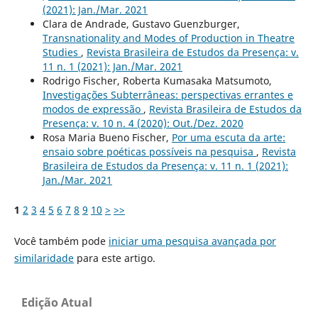
(2021): Jan./Mar. 2021
Clara de Andrade, Gustavo Guenzburger,
Transnationality and Modes of Production in Theatre
Studies
,
Revista Brasileira de Estudos da Presença: v.
11 n. 1 (2021): Jan./Mar. 2021
Rodrigo Fischer, Roberta Kumasaka Matsumoto,
Investigações Subterrâneas: perspectivas errantes e
modos de expressão
,
Revista Brasileira de Estudos da
Presença: v. 10 n. 4 (2020): Out./Dez. 2020
Rosa Maria Bueno Fischer,
Por uma escuta da arte:
ensaio sobre poéticas possíveis na pesquisa
,
Revista
Brasileira de Estudos da Presença: v. 11 n. 1 (2021):
Jan./Mar. 2021
1
2
3
4
5
6
7
8
9
10
>
>>
Você também pode
iniciar uma pesquisa avançada por
similaridade
para este artigo.
Edição Atual