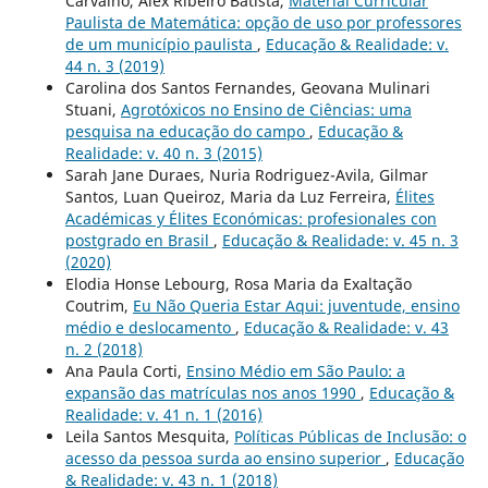
Carvalho, Alex Ribeiro Batista,
Material Curricular
Paulista de Matemática: opção de uso por professores
de um município paulista
,
Educação & Realidade: v.
44 n. 3 (2019)
Carolina dos Santos Fernandes, Geovana Mulinari
Stuani,
Agrotóxicos no Ensino de Ciências: uma
pesquisa na educação do campo
,
Educação &
Realidade: v. 40 n. 3 (2015)
Sarah Jane Duraes, Nuria Rodriguez-Avila, Gilmar
Santos, Luan Queiroz, Maria da Luz Ferreira,
Élites
Académicas y Élites Económicas: profesionales con
postgrado en Brasil
,
Educação & Realidade: v. 45 n. 3
(2020)
Elodia Honse Lebourg, Rosa Maria da Exaltação
Coutrim,
Eu Não Queria Estar Aqui: juventude, ensino
médio e deslocamento
,
Educação & Realidade: v. 43
n. 2 (2018)
Ana Paula Corti,
Ensino Médio em São Paulo: a
expansão das matrículas nos anos 1990
,
Educação &
Realidade: v. 41 n. 1 (2016)
Leila Santos Mesquita,
Políticas Públicas de Inclusão: o
acesso da pessoa surda ao ensino superior
,
Educação
& Realidade: v. 43 n. 1 (2018)