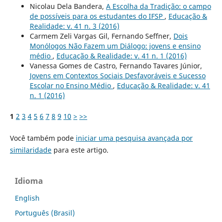
Nicolau Dela Bandera,
A Escolha da Tradição: o campo
de possíveis para os estudantes do IFSP
,
Educação &
Realidade: v. 41 n. 3 (2016)
Carmem Zeli Vargas Gil, Fernando Seffner,
Dois
Monólogos Não Fazem um Diálogo: jovens e ensino
médio
,
Educação & Realidade: v. 41 n. 1 (2016)
Vanessa Gomes de Castro, Fernando Tavares Júnior,
Jovens em Contextos Sociais Desfavoráveis e Sucesso
Escolar no Ensino Médio
,
Educação & Realidade: v. 41
n. 1 (2016)
1
2
3
4
5
6
7
8
9
10
>
>>
Você também pode
iniciar uma pesquisa avançada por
similaridade
para este artigo.
Idioma
English
Português (Brasil)