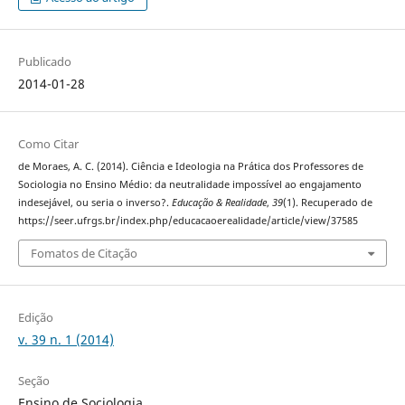
Publicado
2014-01-28
Como Citar
de Moraes, A. C. (2014). Ciência e Ideologia na Prática dos Professores de
Sociologia no Ensino Médio: da neutralidade impossível ao engajamento
indesejável, ou seria o inverso?.
Educação & Realidade
,
39
(1). Recuperado de
https://seer.ufrgs.br/index.php/educacaoerealidade/article/view/37585
Fomatos de Citação
Edição
v. 39 n. 1 (2014)
Seção
Ensino de Sociologia