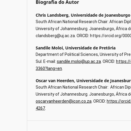
Biografia do Autor
Chris Landsberg,
Universidade de Joanesburgo
South African National Research Chair: African Dip
University of Johannesburg. Joanesburgo, África do
clandsberg@uj.ac.za. ORCID: https://orcid.org/00
Sandile Moloi,
Universidade de Pret´ória
Department of Political Sciences, University of Pret
Sul. E-mail:
sandile.moloi@up.ac.za
. ORCID:
https:/
3360?lang=en
.
Oscar van Heerden,
Universidade de Joanesbu
South African National Research Chair: African Dip
University of Johannesburg. Joanesburgo, África do
oscarvanheerden@icon.co.za
. ORCID:
https://orci
4267
.