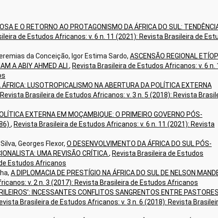
SA E O RETORNO AO PROTAGONISMO DA ÁFRICA DO SUL: TENDÊNCI
ileira de Estudos Africanos: v. 6 n. 11 (2021): Revista Brasileira de Es
eremias da Conceição, Igor Estima Sardo,
ASCENSÃO REGIONAL ETÍOP
IAM A ABIY AHMED ALI
,
Revista Brasileira de Estudos Africanos: v. 6 n.
os
A ÁFRICA: LUSOTROPICALISMO NA ABERTURA DA POLÍTICA EXTERNA
Revista Brasileira de Estudos Africanos: v. 3 n. 5 (2018): Revista Brasil
POLÍTICA EXTERNA EM MOÇAMBIQUE: O PRIMEIRO GOVERNO PÓS-
86)
,
Revista Brasileira de Estudos Africanos: v. 6 n. 11 (2021): Revista
Silva, Georges Flexor,
O DESENVOLVIMENTO DA ÁFRICA DO SUL PÓS-
CIONALISTA: UMA REVISÃO CRÍTICA
,
Revista Brasileira de Estudos
a de Estudos Africanos
lha,
A DIPLOMACIA DE PRESTÍGIO NA ÁFRICA DO SUL DE NELSON MAND
ricanos: v. 2 n. 3 (2017): Revista Brasileira de Estudos Africanos
‘GRILEIROS’: INCESSANTES CONFLITOS SANGRENTOS ENTRE PASTORE
evista Brasileira de Estudos Africanos: v. 3 n. 6 (2018): Revista Brasilei