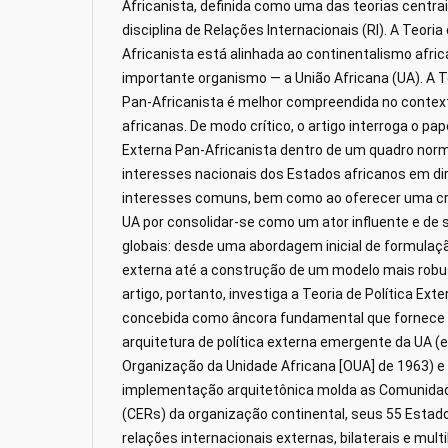
Africanista, definida como uma das teorias centr
disciplina de Relações Internacionais (RI). A Teoria
Africanista está alinhada ao continentalismo afri
importante organismo — a União Africana (UA). A Te
Pan-Africanista é melhor compreendida no context
africanas. De modo crítico, o artigo interroga o pap
Externa Pan-Africanista dentro de um quadro norm
interesses nacionais dos Estados africanos em d
interesses comuns, bem como ao oferecer uma crít
UA por consolidar-se como um ator influente e de
globais: desde uma abordagem inicial de formulaçã
externa até a construção de um modelo mais robus
artigo, portanto, investiga a Teoria de Política Ext
concebida como âncora fundamental que fornece o
arquitetura de política externa emergente da UA (
Organização da Unidade Africana [OUA] de 1963) 
implementação arquitetônica molda as Comunida
(CERs) da organização continental, seus 55 Est
relações internacionais externas, bilaterais e mult