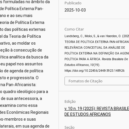
ais formuladas no âmbito da
Publicado
 de Política Externa Pan-
2025-10-03
cano e ao seu mais
oria de Política Externa
Como Citar
o das políticas externas
el da Teoria de Política
Landsberg, C., Moloi, S., & van Heerden, O. (202
TEORIA DE POLÍTICA EXTERNA PAN-AFRICANI
ativo, ao moldar os
RELEVÂNCIA CONCEITUAL DA ANÁLISE DE
ireção à consecução de
POLÍTICA EXTERNA NA DEFINIÇÃO DA AGEN
ica analítica da busca da
POLÍTICA PARA A ÁFRICA.
Revista Brasileira De
 seu papel nos assuntos
Estudos Africanos
,
10
(19).
o de agenda de política
https://doi.org/10.22456/2448-3923.148926
to e progressista. O
Fomatos de Citação
erna Pan-Africanista:
 quadro ideológico para a
e de sua antecessora, a
Edição
e examina como essa
v. 10 n. 19 (2025): REVISTA BRASIL
des Econômicas Regionais
DE ESTUDOS AFRICANOS
ados-membros e suas
ilaterais, em sua agenda de
Seção