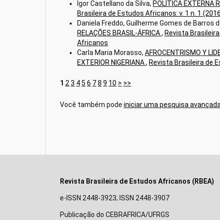
Igor Castellano da Silva,
POLÍTICA EXTERNA R
Brasileira de Estudos Africanos: v. 1 n. 1 (20
Daniela Freddo, Guilherme Gomes de Barros 
RELAÇÕES BRASIL-ÁFRICA
,
Revista Brasileira
Africanos
Carla Maria Morasso,
AFROCENTRISMO Y LIDE
EXTERIOR NIGERIANA
,
Revista Brasileira de E
1
2
3
4
5
6
7
8
9
10
>
>>
Você também pode
iniciar uma pesquisa avançada
Revista Brasileira de Estudos Africanos (RBEA)
e-ISSN 2448-3923; ISSN 2448-3907
Publicação do CEBRAFRICA/UFRGS