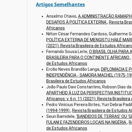
Artigos Semelhantes
Anselmo Otavio,
A ADMINISTRAÇÃO RAMAPHO
DESAFIOS À POLÍTICA EXTERNA
,
Revista Bras
Africanos
Nilton César Fernandes Cardoso, Guilherme G
POLÍTICA EXTERNA DE MENGISTU HAILÉ MAR
(2021): Revista Brasileira de Estudos African
Fernando Sousa Leite,
O BRASIL OLHA PARA 
BRASILEIRA PARA O CONTINENTE AFRICANO
,
de Estudos Africanos
Ercilio Neves Brandão Langa,
DIPLOMACIA E 
INDEPENDÊNCIA - SAMORA MACHEL (1975-19
Brasileira de Estudos Africanos
João Paulo Davi Constantino, Robson Dias da 
APARTHEID À LUZ DA PERSPECTIVA INSTITU
Africanos: v. 6 n. 11 (2021): Revista Brasileir
Pedro Vinícius Pereira Brites, Yuri Debrai Padi
(1994-1999)
,
Revista Brasileira de Estudos Af
Seun Bamidele,
‘BANDIDOS DE TERRAS’ OU 
FULANI E FAZENDEIROS LOCAIS NA NIGÉRIA
,
R
de Estudos Africanos