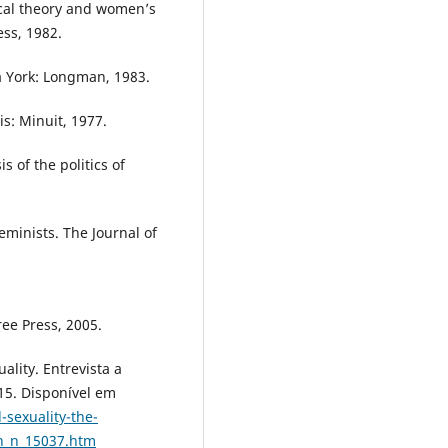
ical theory and women’s
ss, 1982.
 York: Longman, 1983.
is: Minuit, 1977.
s of the politics of
eminists. The Journal of
ree Press, 2005.
lity. Entrevista a
015. Disponível em
sexuality-the-
on_n_15037.htm