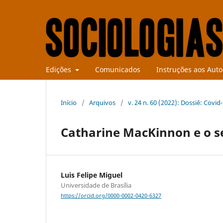
Edições
Comunicados
Instruções aos Auto
Início
/
Arquivos
/
v. 24 n. 60 (2022): Dossiê: Covi
Catharine MacKinnon e o 
Luis Felipe Miguel
Universidade de Brasília
https://orcid.org/0000-0002-0420-6327