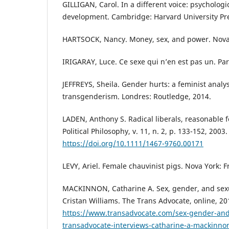
GILLIGAN, Carol. In a different voice: psycholog
development. Cambridge: Harvard University Pre
HARTSOCK, Nancy. Money, sex, and power. Nova
IRIGARAY, Luce. Ce sexe qui n’en est pas un. Par
JEFFREYS, Sheila. Gender hurts: a feminist analysi
transgenderism. Londres: Routledge, 2014.
LADEN, Anthony S. Radical liberals, reasonable f
Political Philosophy, v. 11, n. 2, p. 133-152, 2003.
https://doi.org/10.1111/1467-9760.00171
LEVY, Ariel. Female chauvinist pigs. Nova York: F
MACKINNON, Catharine A. Sex, gender, and sexua
Cristan Williams. The Trans Advocate, online, 2
https://www.transadvocate.com/sex-gender-and-
transadvocate-interviews-catharine-a-mackinn