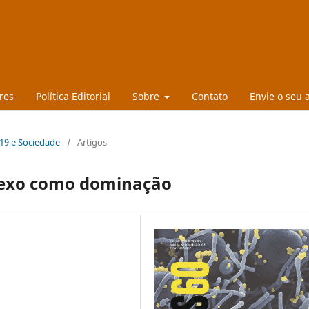
res
Política Editorial
Sobre
Contato
Envie o seu 
d-19 e Sociedade
/
Artigos
sexo como dominação