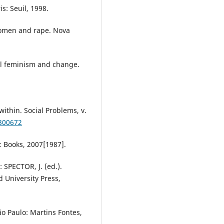
s: Seuil, 1998.
omen and rape. Nova
l feminism and change.
within. Social Problems, v.
/800672
 Books, 2007[1987].
SPECTOR, J. (ed.).
 University Press,
o Paulo: Martins Fontes,