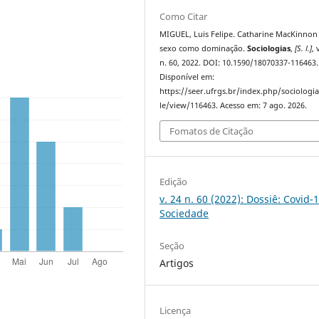
Como Citar
MIGUEL, Luis Felipe. Catharine MacKinnon
sexo como dominação.
Sociologias
,
[S. l.]
, 
n. 60, 2022. DOI: 10.1590/18070337-116463.
Disponível em:
https://seer.ufrgs.br/index.php/sociologia
le/view/116463. Acesso em: 7 ago. 2026.
Fomatos de Citação
Edição
v. 24 n. 60 (2022): Dossiê: Covid-
Sociedade
Seção
Artigos
Licença