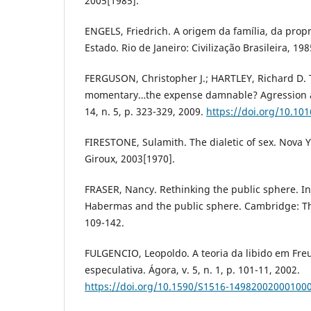
2005[1985].
ENGELS, Friedrich. A origem da família, da prop
Estado. Rio de Janeiro: Civilização Brasileira, 19
FERGUSON, Christopher J.; HARTLEY, Richard D. 
momentary…the expense damnable? Agression an
14, n. 5, p. 323-329, 2009.
https://doi.org/10.101
FIRESTONE, Sulamith. The dialetic of sex. Nova Y
Giroux, 2003[1970].
FRASER, Nancy. Rethinking the public sphere. In
Habermas and the public sphere. Cambridge: Th
109-142.
FULGENCIO, Leopoldo. A teoria da libido em Fr
especulativa. Ágora, v. 5, n. 1, p. 101-11, 2002.
https://doi.org/10.1590/S1516-14982002000100