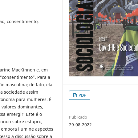
ão, consentimento,
tharine MacKinnon e, em
e “consentimento”. Para a
o masculina; de fato, ela
ma sociedade assim
PDF
utônoma para mulheres. É
s valores dominantes,
sa emergir. Este é o
Publicado
innon sobre estupro,
29-08-2022
e, embora ilumine aspectos
cesso a discussão sobre a