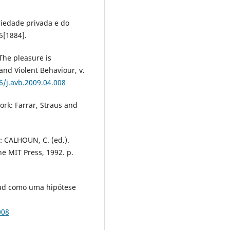
riedade privada e do
85[1884].
The pleasure is
d Violent Behaviour, v.
6/j.avb.2009.04.008
ork: Farrar, Straus and
: CALHOUN, C. (ed.).
e MIT Press, 1992. p.
eud como uma hipótese
008