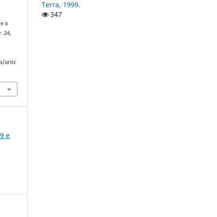
Terra, 1999.
347
 e o
v. 24,
s/artic
19 e