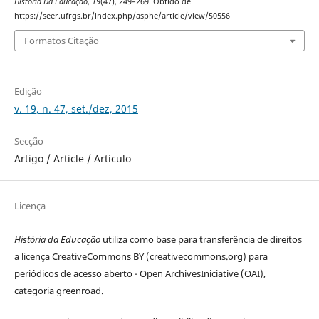
História Da Educação
,
19
(47), 249–269. Obtido de
https://seer.ufrgs.br/index.php/asphe/article/view/50556
Formatos Citação
Edição
v. 19, n. 47, set./dez, 2015
Secção
Artigo / Article / Artículo
Licença
História da Educação
utiliza como base para transferência de direitos
a licença CreativeCommons BY (creativecommons.org) para
periódicos de acesso aberto - Open ArchivesIniciative (OAI),
categoria greenroad.