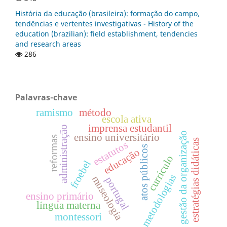
História da educação (brasileira): formação do campo,
tendências e vertentes investigativas - History of the
education (brazilian): field establishment, tendencies
and research areas
286
Palavras-chave
ramismo
método
escola ativa
imprensa estudantil
administração
gestão da organização
ensino universitário
reformas
estratégias didáticas
estatutos
atos públicos
educação
currículo
froebel
metodologias
museologia
portugal
ensino primário
língua materna
montessori