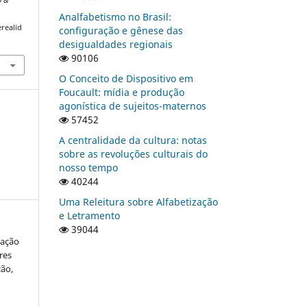
Analfabetismo no Brasil:
realid
configuração e gênese das
desigualdades regionais
90106
O Conceito de Dispositivo em
Foucault: mídia e produção
agonística de sujeitos-maternos
57452
A centralidade da cultura: notas
sobre as revoluções culturais do
nosso tempo
40244
Uma Releitura sobre Alfabetização
e Letramento
39044
cação
res
ão,