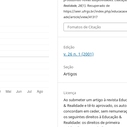
Realidade
,
26
(1). Recuperado de
https://seer.ufrgs.br/index.php/educacaoe
ade/article/view/41317
Fomatos de Citação
Edição
v. 26 n. 1 (2001)
Seção
Artigos
Licença
Ao submeter um artigo à revista Edu
& Realidade e tê-lo aprovado, os auto
concordam em ceder, sem remuneraç
os seguintes direitos à Educação &
Realidade: os direitos de primeira