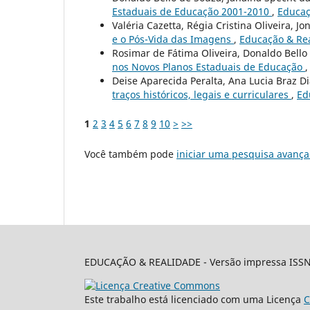
Estaduais de Educação 2001-2010
,
Educaç
Valéria Cazetta, Régia Cristina Oliveira, 
e o Pós-Vida das Imagens
,
Educação & Real
Rosimar de Fátima Oliveira, Donaldo Bell
nos Novos Planos Estaduais de Educação
Deise Aparecida Peralta, Ana Lucia Braz D
traços históricos, legais e curriculares
,
Ed
1
2
3
4
5
6
7
8
9
10
>
>>
Você também pode
iniciar uma pesquisa avança
EDUCAÇÃO & REALIDADE - Versão impressa ISSN: 0
Este trabalho está licenciado com uma Licença
C