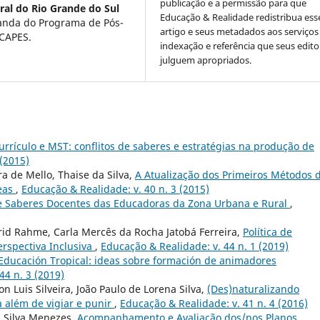
publicação e a permissão para que
ral do Rio Grande do Sul
Educação & Realidade redistribua ess
randa do Programa de Pós-
artigo e seus metadados aos serviços
CAPES.
indexação e referência que seus edito
julguem apropriados.
urrículo e MST: conflitos de saberes e estratégias na produção de
 (2015)
ra de Mello, Thaise da Silva,
A Atualização dos Primeiros Métodos 
eas
,
Educação & Realidade: v. 40 n. 3 (2015)
 e Saberes Docentes das Educadoras da Zona Urbana e Rural
,
rid Rahme, Carla Mercês da Rocha Jatobá Ferreira,
Política de
erspectiva Inclusiva
,
Educação & Realidade: v. 44 n. 1 (2019)
Educación Tropical: ideas sobre formación de animadores
44 n. 3 (2019)
n Luis Silveira, João Paulo de Lorena Silva,
(Des)naturalizando
ra além de vigiar e punir
,
Educação & Realidade: v. 41 n. 4 (2016)
a Silva Menezes,
Acompanhamento e Avaliação dos/nos Planos