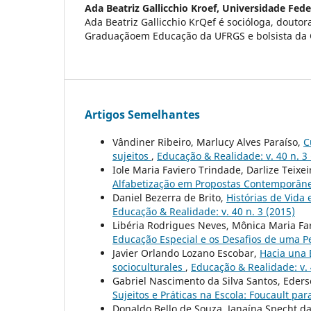
Ada Beatriz Gallicchio Kroef,
Universidade Fede
Ada Beatriz Gallicchio KrQef é socióloga, douto
Graduaçãoem Educação da UFRGS e bolsista da 
Artigos Semelhantes
Vândiner Ribeiro, Marlucy Alves Paraíso,
C
sujeitos
,
Educação & Realidade: v. 40 n. 3
Iole Maria Faviero Trindade, Darlize Teixei
Alfabetização em Propostas Contemporân
Daniel Bezerra de Brito,
Histórias de Vida
Educação & Realidade: v. 40 n. 3 (2015)
Libéria Rodrigues Neves, Mônica Maria Fa
Educação Especial e os Desafios de uma P
Javier Orlando Lozano Escobar,
Hacia una 
socioculturales
,
Educação & Realidade: v. 
Gabriel Nascimento da Silva Santos, Ederso
Sujeitos e Práticas na Escola: Foucault pa
Donaldo Bello de Souza, Janaína Specht d