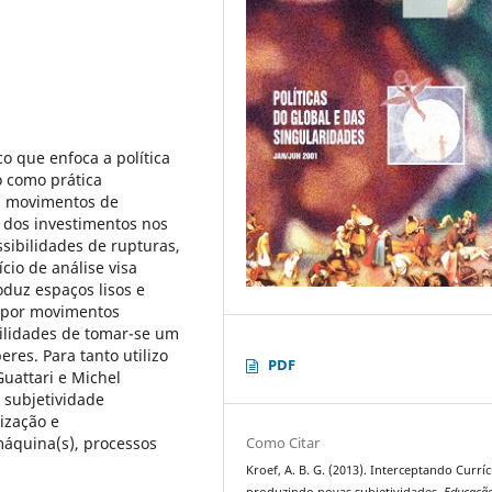
co que enfoca a política
o como prática
os movimentos de
e dos investimentos nos
ssibilidades de rupturas,
cio de análise visa
duz espaços lisos e
 por movimentos
ilidades de tomar-se um
res. Para tanto utilizo
PDF
Guattari e Michel
, subjetividade
lização e
Como Citar
 máquina(s), processos
Kroef, A. B. G. (2013). Interceptando Curríc
produzindo novas subjetividades.
Educaçã