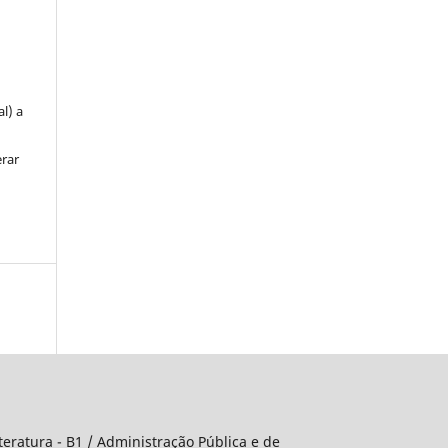
u
l) a
erar
Literatura - B1 / Administração Pública e de