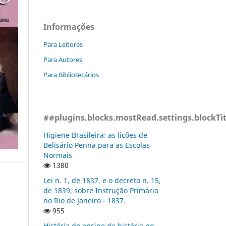
Informações
Para Leitores
Para Autores
Para Bibliotecários
##plugins.blocks.mostRead.settings.blockTi
Higiene Brasileira: as lições de
Belisário Penna para as Escolas
Normais
1380
Lei n. 1, de 1837, e o decreto n. 15,
de 1839, sobre Instrução Primária
no Rio de Janeiro - 1837.
955
História do ensino de história no