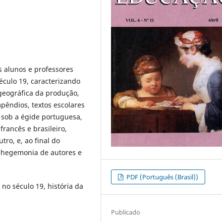
os alunos e professores
século 19, caracterizando
 geográfica da produção,
pêndios, textos escolares
e sob a égide portuguesa,
rancês e brasileiro,
ro, e, ao final do
 hegemonia de autores e
PDF (Português (Brasil))
 no século 19, história da
Publicado