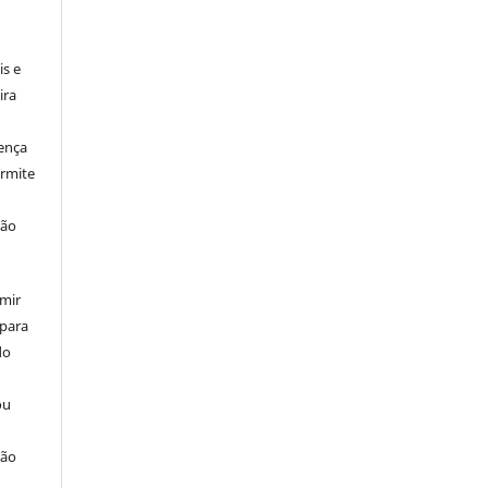
is e
ira
cença
rmite
ção
umir
 para
do
ou
ção