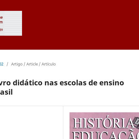
002
/
Artigo / Article / Artículo
ivro didático nas escolas de ensino
asil