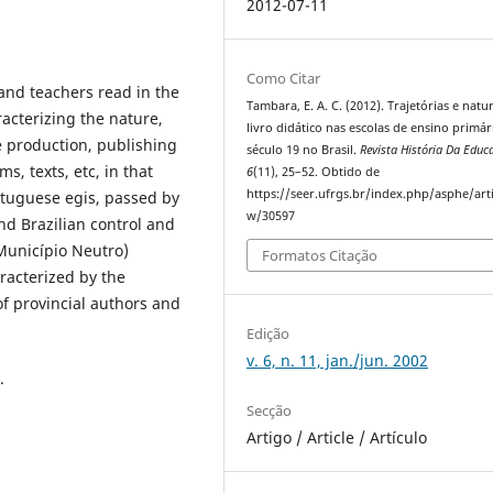
2012-07-11
Como Citar
and teachers read in the
Tambara, E. A. C. (2012). Trajetórias e natu
racterizing the nature,
livro didático nas escolas de ensino primár
e production, publishing
século 19 no Brasil.
Revista História Da Educ
, texts, etc, in that
6
(11), 25–52. Obtido de
https://seer.ufrgs.br/index.php/asphe/arti
rtuguese egis, passed by
w/30597
d Brazilian control and
(Município Neutro)
Formatos Citação
aracterized by the
f provincial authors and
Edição
v. 6, n. 11, jan./jun. 2002
.
Secção
Artigo / Article / Artículo