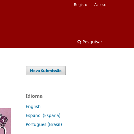
Registo
Acesso
Pesquisar
Nova Submissão
Idioma
English
Español (España)
Português (Brasil)