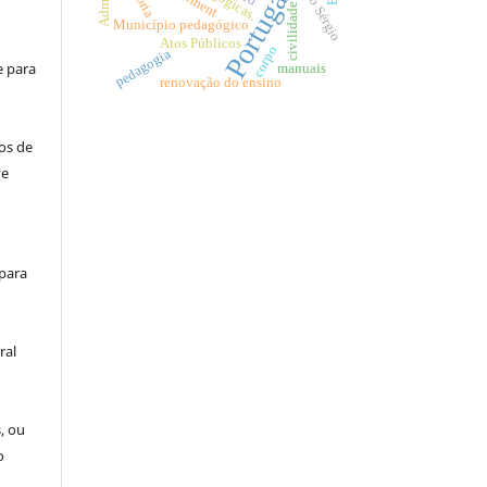
António Sérgio
Portugal
civilidade.
Município pedagógico
Atos Públicos
corpo
pedagogia
e para
manuais
renovação do ensino
os de
ve
 para
ral
, ou
o