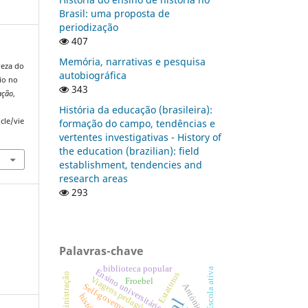
Brasil: uma proposta de
periodização
407
Memória, narrativas e pesquisa
reza do
autobiográfica
io no
343
ação
,
História da educação (brasileira):
cle/vie
formação do campo, tendências e
vertentes investigativas - History of
the education (brazilian): field
establishment, tendencies and
research areas
293
Palavras-chave
biblioteca popular
Escola ativa
Ensino universitário
Estatutos
Administração
Viagens pedagógicas.
Froebel
Self-government
história