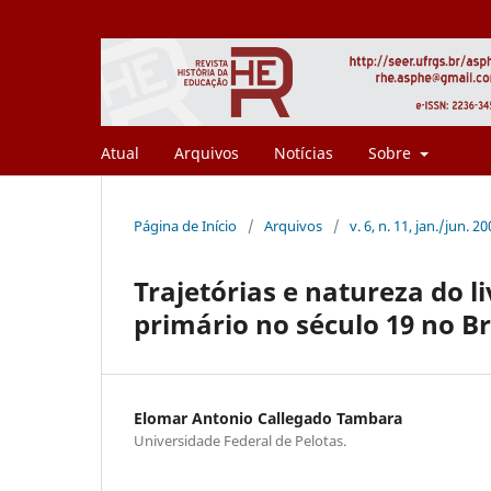
Atual
Arquivos
Notícias
Sobre
Página de Início
/
Arquivos
/
v. 6, n. 11, jan./jun. 2
Trajetórias e natureza do l
primário no século 19 no Br
Elomar Antonio Callegado Tambara
Universidade Federal de Pelotas.