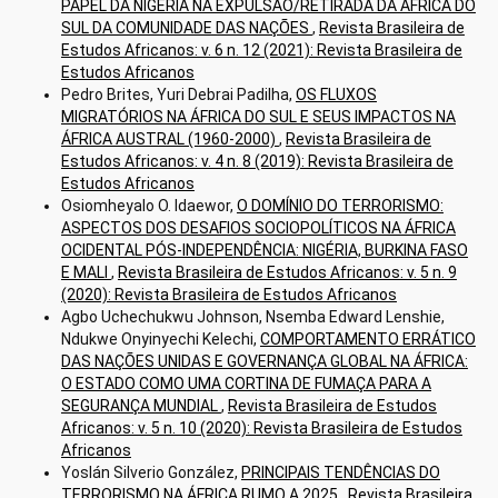
PAPEL DA NIGÉRIA NA EXPULSÃO/RETIRADA DA ÁFRICA DO
SUL DA COMUNIDADE DAS NAÇÕES
,
Revista Brasileira de
Estudos Africanos: v. 6 n. 12 (2021): Revista Brasileira de
Estudos Africanos
Pedro Brites, Yuri Debrai Padilha,
OS FLUXOS
MIGRATÓRIOS NA ÁFRICA DO SUL E SEUS IMPACTOS NA
ÁFRICA AUSTRAL (1960-2000)
,
Revista Brasileira de
Estudos Africanos: v. 4 n. 8 (2019): Revista Brasileira de
Estudos Africanos
Osiomheyalo O. Idaewor,
O DOMÍNIO DO TERRORISMO:
ASPECTOS DOS DESAFIOS SOCIOPOLÍTICOS NA ÁFRICA
OCIDENTAL PÓS-INDEPENDÊNCIA: NIGÉRIA, BURKINA FASO
E MALI
,
Revista Brasileira de Estudos Africanos: v. 5 n. 9
(2020): Revista Brasileira de Estudos Africanos
Agbo Uchechukwu Johnson, Nsemba Edward Lenshie,
Ndukwe Onyinyechi Kelechi,
COMPORTAMENTO ERRÁTICO
DAS NAÇÕES UNIDAS E GOVERNANÇA GLOBAL NA ÁFRICA:
O ESTADO COMO UMA CORTINA DE FUMAÇA PARA A
SEGURANÇA MUNDIAL
,
Revista Brasileira de Estudos
Africanos: v. 5 n. 10 (2020): Revista Brasileira de Estudos
Africanos
Yoslán Silverio González,
PRINCIPAIS TENDÊNCIAS DO
TERRORISMO NA ÁFRICA RUMO A 2025
,
Revista Brasileira