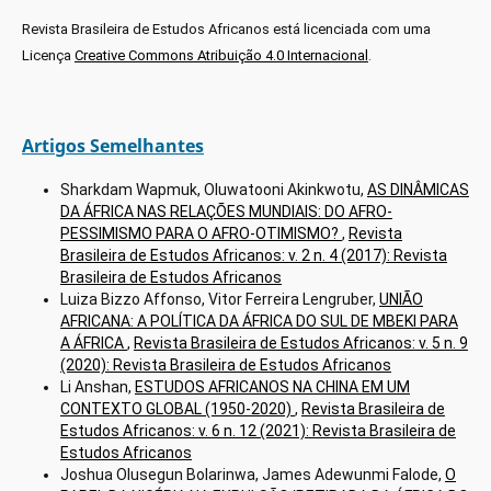
Revista Brasileira de Estudos Africanos está licenciada com uma
Licença
Creative Commons Atribuição 4.0 Internacional
.
Artigos Semelhantes
Sharkdam Wapmuk, Oluwatooni Akinkwotu,
AS DINÂMICAS
DA ÁFRICA NAS RELAÇÕES MUNDIAIS: DO AFRO-
PESSIMISMO PARA O AFRO-OTIMISMO?
,
Revista
Brasileira de Estudos Africanos: v. 2 n. 4 (2017): Revista
Brasileira de Estudos Africanos
Luiza Bizzo Affonso, Vitor Ferreira Lengruber,
UNIÃO
AFRICANA: A POLÍTICA DA ÁFRICA DO SUL DE MBEKI PARA
A ÁFRICA
,
Revista Brasileira de Estudos Africanos: v. 5 n. 9
(2020): Revista Brasileira de Estudos Africanos
Li Anshan,
ESTUDOS AFRICANOS NA CHINA EM UM
CONTEXTO GLOBAL (1950-2020)
,
Revista Brasileira de
Estudos Africanos: v. 6 n. 12 (2021): Revista Brasileira de
Estudos Africanos
Joshua Olusegun Bolarinwa, James Adewunmi Falode,
O