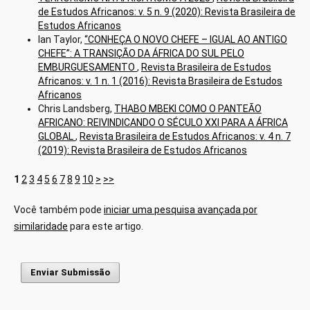
de Estudos Africanos: v. 5 n. 9 (2020): Revista Brasileira de
Estudos Africanos
Ian Taylor,
“CONHEÇA O NOVO CHEFE – IGUAL AO ANTIGO
CHEFE”: A TRANSIÇÃO DA ÁFRICA DO SUL PELO
EMBURGUESAMENTO
,
Revista Brasileira de Estudos
Africanos: v. 1 n. 1 (2016): Revista Brasileira de Estudos
Africanos
Chris Landsberg,
THABO MBEKI COMO O PANTEÃO
AFRICANO: REIVINDICANDO O SÉCULO XXI PARA A ÁFRICA
GLOBAL
,
Revista Brasileira de Estudos Africanos: v. 4 n. 7
(2019): Revista Brasileira de Estudos Africanos
1
2
3
4
5
6
7
8
9
10
>
>>
Você também pode
iniciar uma pesquisa avançada por
similaridade
para este artigo.
Enviar Submissão