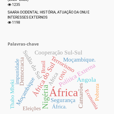
1235
SAARA OCIDENTAL: HISTÓRIA, ATUAÇÃO DA ONU E
INTERESSES EXTERNOS
1198
Palavras-chave
Sudão do Sul
Cooperação Sul-Sul
Terrorismo
Moçambique.
Democracia
impunidade
Brasil
África do Sul
Política Externa
ONU
Africa
Angola
Moçambique
Thabo Mbeki
Camarões
Pobreza
Nigéria
África
Economia
Segurança
África.
Eleições