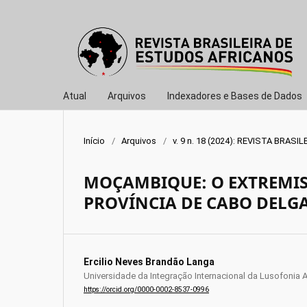
Atual
Arquivos
Indexadores e Bases de Dados
Início
/
Arquivos
/
v. 9 n. 18 (2024): REVISTA BRA
MOÇAMBIQUE: O EXTREMIS
PROVÍNCIA DE CABO DELG
Ercilio Neves Brandão Langa
Universidade da Integração Internacional da Lusofonia Af
https://orcid.org/0000-0002-8537-0996