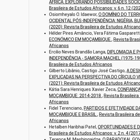
ÁFRICA: EXPLORANDO POSSIBILIDADES SOC
Brasileira de Estudos Africanos: v. 6 n. 12 (2
Osiomheyalo O. Idaewor,
O DOMÍNIO DO TERR
OCIDENTAL PÓS-INDEPENDÊNCIA: NIGÉRIA, BU
(2020): Revista Brasileira de Estudos African
Hélder Pires Amâncio, Vera Fátima Gasparett
ECONÓMICO EM MOÇAMBIQUE
,
Revista Brasi
Africanos
Ercilio Neves Brandão Langa,
DIPLOMACIA E 
INDEPENDÊNCIA - SAMORA MACHEL (1975-19
Brasileira de Estudos Africanos
Gilberto Libânio, Castigo José Castigo,
A DES
EXPLICADAS NA PERSPECTIVA DO CÍRCULO 
(2021): Revista Brasileira de Estudos African
Kátia Sara Henriques Xavier Zeca,
CONFIANÇA
MOÇAMBIQUE: 2014-2018
,
Revista Brasileira
Africanos
Fidel Terenciano,
PARTIDOS E EFETIVIDADE 
MOÇAMBIQUE E BRASIL
,
Revista Brasileira de
Africanos
Hetalben Haribhai Patel,
OPORTUNIDADES E D
Brasileira de Estudos Africanos: v. 2 n. 4 (20
Terence M. Mashingaidze,
O PARADOXAL GOV