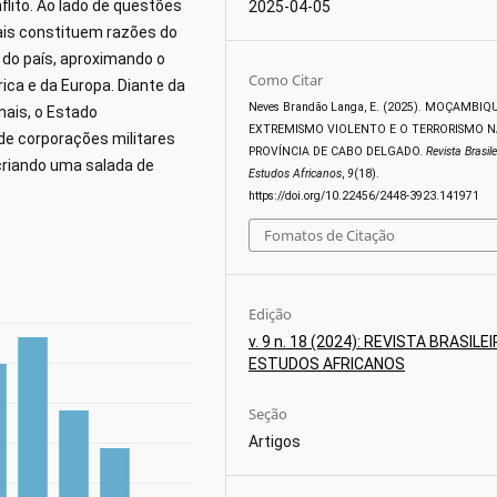
lito. Ao lado de questões
2025-04-05
rais constituem razões do
 do país, aproximando o
Como Citar
rica e da Europa. Diante da
Neves Brandão Langa, E. (2025). MOÇAMBIQ
nais, o Estado
EXTREMISMO VIOLENTO E O TERRORISMO N
 de corporações militares
PROVÍNCIA DE CABO DELGADO.
Revista Brasil
 criando uma salada de
Estudos Africanos
,
9
(18).
https://doi.org/10.22456/2448-3923.141971
Fomatos de Citação
Edição
v. 9 n. 18 (2024): REVISTA BRASILE
ESTUDOS AFRICANOS
Seção
Artigos