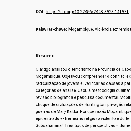
DOI:
https://doi.org/10.22456/2448-3923.141971
Palavras-chave:
Moçambique, Violência extremist
Resumo
O artigo analisou o terrorismo na Província de Cab
Moçambique. Objetivou compreender o conflito, e
radicalização de jovens e, verificar as causas a part
categorias de análise. Usou a metodologia qualita
revisão bibliográfica e pesquisa documental. Mobili
choque de civilizações de Huntington, privação rel
guerras de Mary Kaldor. Por que razão Moçambique
epicentro do extremismo religioso violento e do te
Subsahariana? Três tipos de perspectivas – domést