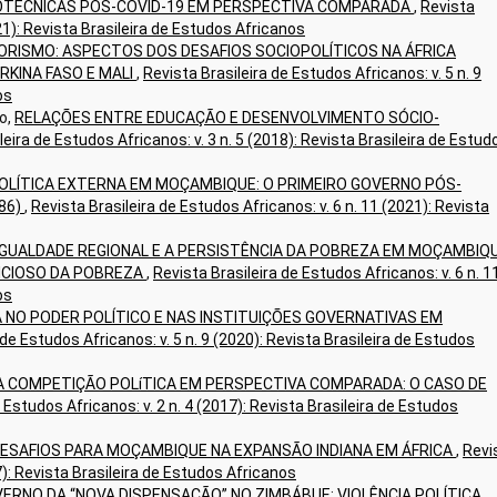
IOTÉCNICAS PÓS-COVID-19 EM PERSPECTIVA COMPARADA
,
Revista
021): Revista Brasileira de Estudos Africanos
ORISMO: ASPECTOS DOS DESAFIOS SOCIOPOLÍTICOS NA ÁFRICA
RKINA FASO E MALI
,
Revista Brasileira de Estudos Africanos: v. 5 n. 9
os
o,
RELAÇÕES ENTRE EDUCAÇÃO E DESENVOLVIMENTO SÓCIO-
leira de Estudos Africanos: v. 3 n. 5 (2018): Revista Brasileira de Estud
POLÍTICA EXTERNA EM MOÇAMBIQUE: O PRIMEIRO GOVERNO PÓS-
86)
,
Revista Brasileira de Estudos Africanos: v. 6 n. 11 (2021): Revista
IGUALDADE REGIONAL E A PERSISTÊNCIA DA POBREZA EM MOÇAMBIQU
VICIOSO DA POBREZA
,
Revista Brasileira de Estudos Africanos: v. 6 n. 1
os
 NO PODER POLÍTICO E NAS INSTITUIÇÕES GOVERNATIVAS EM
 de Estudos Africanos: v. 5 n. 9 (2020): Revista Brasileira de Estudos
DA COMPETIÇÃO POLíTICA EM PERSPECTIVA COMPARADA: O CASO DE
 Estudos Africanos: v. 2 n. 4 (2017): Revista Brasileira de Estudos
ESAFIOS PARA MOÇAMBIQUE NA EXPANSÃO INDIANA EM ÁFRICA
,
Revi
17): Revista Brasileira de Estudos Africanos
ERNO DA “NOVA DISPENSAÇÃO” NO ZIMBÁBUE: VIOLÊNCIA POLÍTICA,