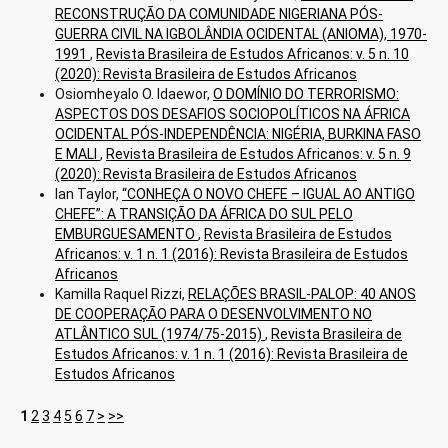
RECONSTRUÇÃO DA COMUNIDADE NIGERIANA PÓS-
GUERRA CIVIL NA IGBOLÂNDIA OCIDENTAL (ANIOMA), 1970-
1991
,
Revista Brasileira de Estudos Africanos: v. 5 n. 10
(2020): Revista Brasileira de Estudos Africanos
Osiomheyalo O. Idaewor,
O DOMÍNIO DO TERRORISMO:
ASPECTOS DOS DESAFIOS SOCIOPOLÍTICOS NA ÁFRICA
OCIDENTAL PÓS-INDEPENDÊNCIA: NIGÉRIA, BURKINA FASO
E MALI
,
Revista Brasileira de Estudos Africanos: v. 5 n. 9
(2020): Revista Brasileira de Estudos Africanos
Ian Taylor,
“CONHEÇA O NOVO CHEFE – IGUAL AO ANTIGO
CHEFE”: A TRANSIÇÃO DA ÁFRICA DO SUL PELO
EMBURGUESAMENTO
,
Revista Brasileira de Estudos
Africanos: v. 1 n. 1 (2016): Revista Brasileira de Estudos
Africanos
Kamilla Raquel Rizzi,
RELAÇÕES BRASIL-PALOP: 40 ANOS
DE COOPERAÇÃO PARA O DESENVOLVIMENTO NO
ATLÂNTICO SUL (1974/75-2015)
,
Revista Brasileira de
Estudos Africanos: v. 1 n. 1 (2016): Revista Brasileira de
Estudos Africanos
1
2
3
4
5
6
7
>
>>