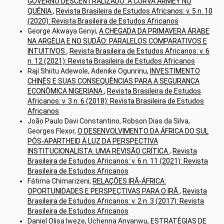
GOVERNO DESCENTRALIZADO: A CURVA ARMEY NO
QUÊNIA
,
Revista Brasileira de Estudos Africanos: v. 5 n. 10
(2020): Revista Brasileira de Estudos Africanos
George Akwaya Genyi,
A CHEGADA DA PRIMAVERA ÁRABE
NA ARGÉLIA E NO SUDÃO: PARALELOS COMPARATIVOS E
INTUITIVOS
,
Revista Brasileira de Estudos Africanos: v. 6
n. 12 (2021): Revista Brasileira de Estudos Africanos
Raji Shiitu Adewole, Adenike Ogunrinu,
INVESTIMENTO
CHINÊS E SUAS CONSEQUÊNCIAS PARA A SEGURANÇA
ECONÔMICA NIGERIANA
,
Revista Brasileira de Estudos
Africanos: v. 3 n. 6 (2018): Revista Brasileira de Estudos
Africanos
João Paulo Davi Constantino, Robson Dias da Silva,
Georges Flexor,
O DESENVOLVIMENTO DA ÁFRICA DO SUL
PÓS-APARTHEID À LUZ DA PERSPECTIVA
INSTITUCIONALISTA: UMA REVISÃO CRÍTICA
,
Revista
Brasileira de Estudos Africanos: v. 6 n. 11 (2021): Revista
Brasileira de Estudos Africanos
Fátima Chimarizeni,
RELAÇÕES IRÃ-ÁFRICA:
OPORTUNIDADES E PERSPECTIVAS PARA O IRÃ
,
Revista
Brasileira de Estudos Africanos: v. 2 n. 3 (2017): Revista
Brasileira de Estudos Africanos
Daniel Olisa Iweze, Uchenna Anyanwu,
ESTRATÉGIAS DE