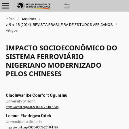
Início
/
Arquivos
/
v. 9 n. 18 (2024): REVISTA BRASILEIRA DE ESTUDOS AFRICANOS
/
Artigos
IMPACTO SOCIOECONÔMICO DO
SISTEMA FERROVIÁRIO
NIGERIANO MODERNIZADO
PELOS CHINESES
Olaoluwanike Comfort Ogunrinu
University of Ilorin
https://orcid.org/0009-0000-7348-8738
Lemuel Ekedegwa Odeh
Universidade de Ilorin
https://orcid.org/0000-0003-2618-1199