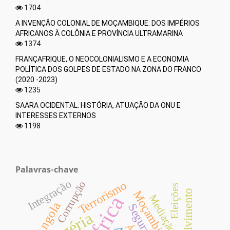
1704
A INVENÇÃO COLONIAL DE MOÇAMBIQUE: DOS IMPÉRIOS
AFRICANOS À COLÔNIA E PROVÍNCIA ULTRAMARINA
1374
FRANÇAFRIQUE, O NEOCOLONIALISMO E A ECONOMIA
POLÍTICA DOS GOLPES DE ESTADO NA ZONA DO FRANCO
(2020 -2023)
1235
SAARA OCIDENTAL: HISTÓRIA, ATUAÇÃO DA ONU E
INTERESSES EXTERNOS
1198
Palavras-chave
Integração
Terrorismo
Corrupção
Eleições
Moçambique
África
Mediação
Angola
Segurança
Nigéria