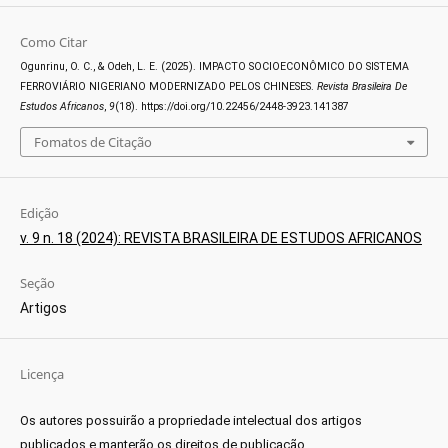
Como Citar
Ogunrinu, O. C., & Odeh, L. E. (2025). IMPACTO SOCIOECONÔMICO DO SISTEMA
FERROVIÁRIO NIGERIANO MODERNIZADO PELOS CHINESES.
Revista Brasileira De
Estudos Africanos
,
9
(18). https://doi.org/10.22456/2448-3923.141387
Fomatos de Citação
Edição
v. 9 n. 18 (2024): REVISTA BRASILEIRA DE ESTUDOS AFRICANOS
Seção
Artigos
Licença
Os autores possuirão a propriedade intelectual dos artigos
publicados e manterão os direitos de publicação.