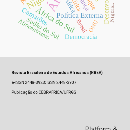
Desenvolvimento
África.
Africa
Nigéria.
África do Sul
Camarões
Política Externa
Sudão do Sul
Afrocentrismo
Brasil
ONU
Democracia
Revista Brasileira de Estudos Africanos (RBEA)
e-ISSN 2448-3923; ISSN 2448-3907
Publicação do CEBRAFRICA/UFRGS