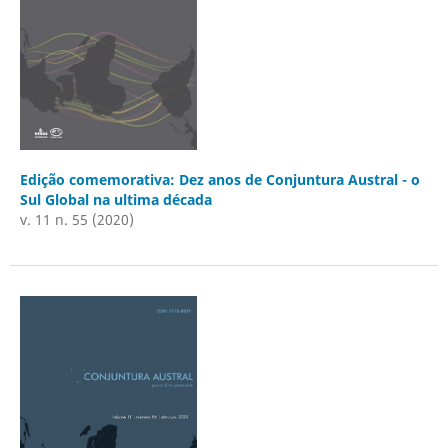
Edição comemorativa: Dez anos de Conjuntura Austral - o
Sul Global na ultima década
v. 11 n. 55 (2020)