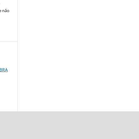
m
e não
OBRA