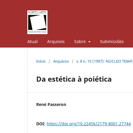
Atual
Arquivos
Sobre
Submissões
Início
/
Arquivos
/
v. 8 n. 15 (1997): NÚCLEO TEM
Da estética à poiética
René Passeron
DOI:
https://doi.org/10.22456/2179-8001.27744