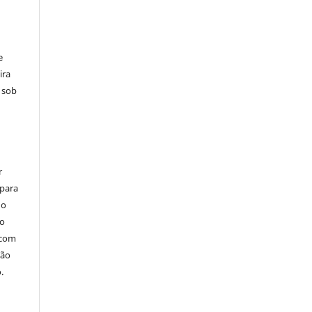
:
e
ira
 sob
r
 para
do
mo
 com
ção
.
o