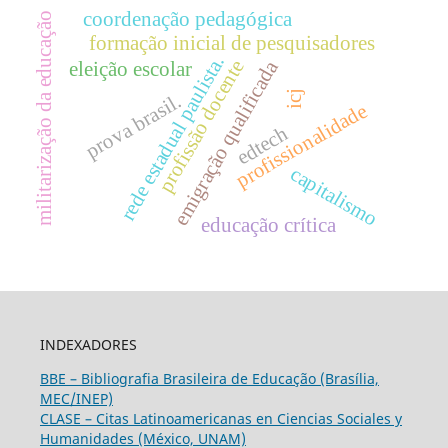
coordenação pedagógica
militarização da educação
formação inicial de pesquisadores
rede estadual paulista.
profissão docente
emigração qualificada
eleição escolar
icj
prova brasil.
profissionalidade
edtech
capitalismo
educação crítica
INDEXADORES
BBE – Bibliografia Brasileira de Educação (Brasília,
MEC/INEP)
CLASE – Citas Latinoamericanas en Ciencias Sociales y
Humanidades (México, UNAM)