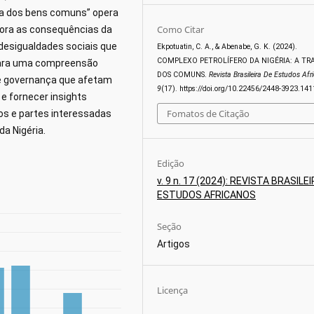
ia dos bens comuns” opera
Como Citar
plora as consequências da
desigualdades sociais que
Ekpotuatin, C. A., & Abenabe, G. K. (2024).
COMPLEXO PETROLÍFERO DA NIGÉRIA: A TR
 para uma compreensão
DOS COMUNS.
Revista Brasileira De Estudos Afr
 e governança que afetam
9
(17). https://doi.org/10.22456/2448-3923.14
e fornecer insights
Fomatos de Citação
os e partes interessadas
da Nigéria.
Edição
v. 9 n. 17 (2024): REVISTA BRASILE
ESTUDOS AFRICANOS
Seção
Artigos
Licença