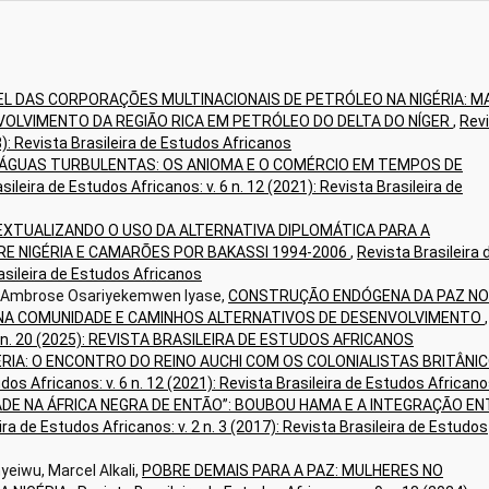
EL DAS CORPORAÇÕES MULTINACIONAIS DE PETRÓLEO NA NIGÉRIA: M
OLVIMENTO DA REGIÃO RICA EM PETRÓLEO DO DELTA DO NÍGER
,
Rev
18): Revista Brasileira de Estudos Africanos
ÁGUAS TURBULENTAS: OS ANIOMA E O COMÉRCIO EM TEMPOS DE
sileira de Estudos Africanos: v. 6 n. 12 (2021): Revista Brasileira de
XTUALIZANDO O USO DA ALTERNATIVA DIPLOMÁTICA PARA A
E NIGÉRIA E CAMARÕES POR BAKASSI 1994-2006
,
Revista Brasileira 
rasileira de Estudos Africanos
, Ambrose Osariyekemwen Iyase,
CONSTRUÇÃO ENDÓGENA DA PAZ NO
 NA COMUNIDADE E CAMINHOS ALTERNATIVOS DE DESENVOLVIMENTO
,
 10 n. 20 (2025): REVISTA BRASILEIRA DE ESTUDOS AFRICANOS
ÉRIA: O ENCONTRO DO REINO AUCHI COM OS COLONIALISTAS BRITÂNI
dos Africanos: v. 6 n. 12 (2021): Revista Brasileira de Estudos African
DADE NA ÁFRICA NEGRA DE ENTÃO”: BOUBOU HAMA E A INTEGRAÇÃO E
ira de Estudos Africanos: v. 2 n. 3 (2017): Revista Brasileira de Estudos
yeiwu, Marcel Alkali,
POBRE DEMAIS PARA A PAZ: MULHERES NO