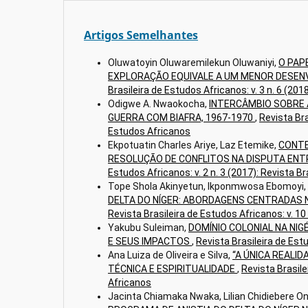
Artigos Semelhantes
Oluwatoyin Oluwaremilekun Oluwaniyi,
O PAP
EXPLORAÇÃO EQUIVALE A UM MENOR DESENV
Brasileira de Estudos Africanos: v. 3 n. 6 (20
Odigwe A. Nwaokocha,
INTERCÂMBIO SOBRE 
GUERRA COM BIAFRA, 1967-1970
,
Revista Bra
Estudos Africanos
Ekpotuatin Charles Ariye, Laz Etemike,
CONTE
RESOLUÇÃO DE CONFLITOS NA DISPUTA ENTR
Estudos Africanos: v. 2 n. 3 (2017): Revista B
Tope Shola Akinyetun, Ikponmwosa Ebomoyi
DELTA DO NÍGER: ABORDAGENS CENTRADAS
Revista Brasileira de Estudos Africanos: v.
Yakubu Suleiman,
DOMÍNIO COLONIAL NA NIG
E SEUS IMPACTOS
,
Revista Brasileira de Estu
Ana Luiza de Oliveira e Silva,
“A ÚNICA REALI
TÉCNICA E ESPIRITUALIDADE
,
Revista Brasile
Africanos
Jacinta Chiamaka Nwaka, Lilian Chidiebere On