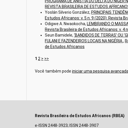
PROGRAMA DE ANISTIA DO DELTA DO NÍGER N
REVISTA BRASILEIRA DE ESTUDOS AFRICANO
Yoslán Silverio González,
PRINCIPAIS TENDÊ
Estudos Africanos: v. 5 n. 9 (2020): Revista B
Odigwe A. Nwaokocha,
LEMBRANDO O MASSAC
Revista Brasileira de Estudos Africanos: v. 4 
Seun Bamidele,
‘BANDIDOS DE TERRAS’ OU 
FULANI E FAZENDEIROS LOCAIS NA NIGÉRIA
,
R
de Estudos Africanos
1
2
>
>>
Você também pode
iniciar uma pesquisa avançada
Revista Brasileira de Estudos Africanos (RBEA)
e-ISSN 2448-3923; ISSN 2448-3907