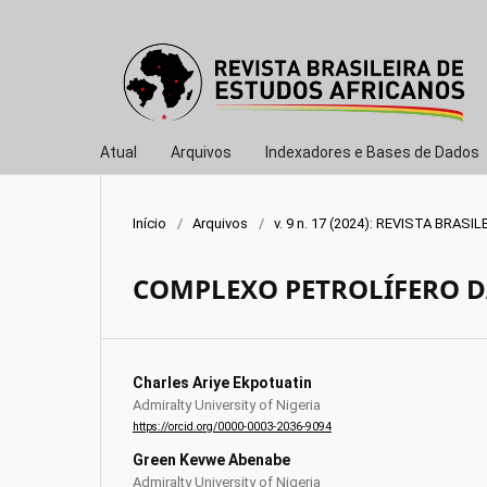
Atual
Arquivos
Indexadores e Bases de Dados
Início
/
Arquivos
/
v. 9 n. 17 (2024): REVISTA BRA
COMPLEXO PETROLÍFERO D
Charles Ariye Ekpotuatin
Admiralty University of Nigeria
https://orcid.org/0000-0003-2036-9094
Green Kevwe Abenabe
Admiralty University of Nigeria