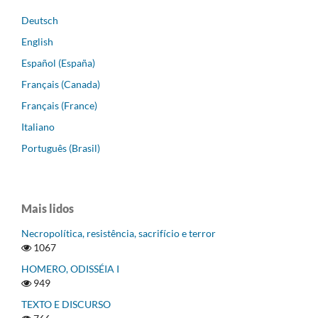
Deutsch
English
Español (España)
Français (Canada)
Français (France)
Italiano
Português (Brasil)
Mais lidos
Necropolítica, resistência, sacrifício e terror
1067
HOMERO, ODISSÉIA I
949
TEXTO E DISCURSO