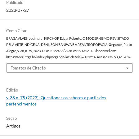
Publicado
2023-07-27
Como Citar
BRAGA ALVES, Jucimara; KIRCHOF, Edgar Roberto. O MODERNISMO REVISITADO
PELA ARTE INDÍGENA: DENILSON BANIWA E A REANTROPOFAGIA.
Organon
, Porto
Alegre, v. 38, n. 75, 2023. DOI: 10.22456/2238-8915.131214. Disponível em:
https://seer.ufrgs.br/index.php/organon/article/view/131214. Acesso em: 9 ago. 2026.
Fomatos de Citação
Edição
v. 38 n. 75 (2023): Questionar os saberes a partir dos
pertencimentos
Seção
Artigos