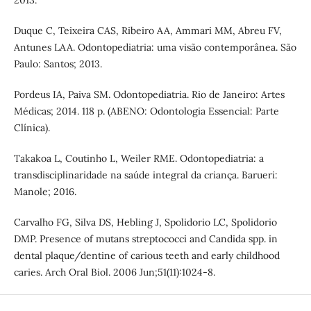
Duque C, Teixeira CAS, Ribeiro AA, Ammari MM, Abreu FV,
Antunes LAA. Odontopediatria: uma visão contemporânea. São
Paulo: Santos; 2013.
Pordeus IA, Paiva SM. Odontopediatria. Rio de Janeiro: Artes
Médicas; 2014. 118 p. (ABENO: Odontologia Essencial: Parte
Clínica).
Takakoa L, Coutinho L, Weiler RME. Odontopediatria: a
transdisciplinaridade na saúde integral da criança. Barueri:
Manole; 2016.
Carvalho FG, Silva DS, Hebling J, Spolidorio LC, Spolidorio
DMP. Presence of mutans streptococci and Candida spp. in
dental plaque/dentine of carious teeth and early childhood
caries. Arch Oral Biol. 2006 Jun;51(11):1024-8.