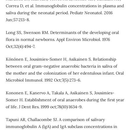
Correa D, et al. Immunoglobulin concentrations in plasma and
saliva during the neonatal period. Pediatr Neonatol. 2016
Jun;57:213-8.
Long SS, Swenson RM. Determinants of the developing oral
flora in normal newborns. Appl Environ Microbiol. 1976
Oct;32(4):494-7.
Könönen E, Jousimies-Somer H, Asikainen S. Relationship
between oral gram-negative anaerobic bacteria in saliva of
the mother and the colonization of her edentulous infant. Oral
Microbiol Immunol. 1992 Oct;7(5):273-6.
Kononen E, Kanervo A, Takala A, Asikainen S, Jousimies-
Somer H. Establishment of oral anaerobes during the first year
of life. J Dent Res. 1999 oct;78(10):1634-9.
Tapuni AR, Challacombe SJ. A comparison of salivary
immunoglobulin A (IgA) and IgA subclass concentrations in