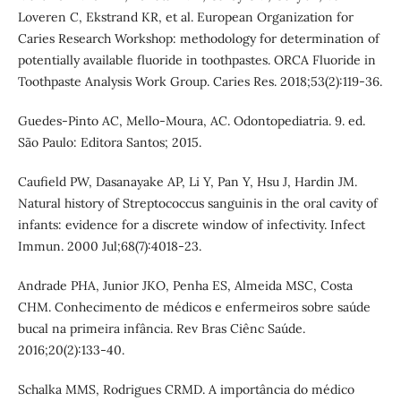
Loveren C, Ekstrand KR, et al. European Organization for
Caries Research Workshop: methodology for determination of
potentially available fluoride in toothpastes. ORCA Fluoride in
Toothpaste Analysis Work Group. Caries Res. 2018;53(2):119-36.
Guedes-Pinto AC, Mello-Moura, AC. Odontopediatria. 9. ed.
São Paulo: Editora Santos; 2015.
Caufield PW, Dasanayake AP, Li Y, Pan Y, Hsu J, Hardin JM.
Natural history of Streptococcus sanguinis in the oral cavity of
infants: evidence for a discrete window of infectivity. Infect
Immun. 2000 Jul;68(7):4018-23.
Andrade PHA, Junior JKO, Penha ES, Almeida MSC, Costa
CHM. Conhecimento de médicos e enfermeiros sobre saúde
bucal na primeira infância. Rev Bras Ciênc Saúde.
2016;20(2):133-40.
Schalka MMS, Rodrigues CRMD. A importância do médico