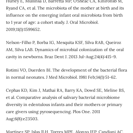
Hurley E, Mullinsa D, Barretta MP, O’Sheac CA, Kinironsb M,
Ryand CA, et al. The microbiota of the mother at birth and its
influence on the emerging infant oral microbiota from birth
to 1 year of age: a cohort study. J. Oral Microbiol.
2019;11(1):1599652.
Nelson-Filho P, Borba IG, Mesquita KSF, Silva RAB, Queiroz
AM, Silva LAB. Dynamics of microbial colonization of the oral
cavity in newborns. Braz Dent J. 2013 Jul-Aug;24(4):415-9.
Rotimi VO, Duerden BI. The development of the bacterial flora
in normal neonates. J Med Microbiol. 1981 Feb;14(1):51-62.
Cephas KD, Kim J, Mathai RA, Barry KA, Dowd SE, Meline BS,
et al. Comparative analysis of salivary bacterial microbiome
diversity in edentulous infants and their mothers or primary
care givers using pyrosequencing. Plos One. 2011
Aug;6(8):e23503.
Martínez SP, Islas JLH, Torres MPE, Alonzo IEP, Candiani AC,