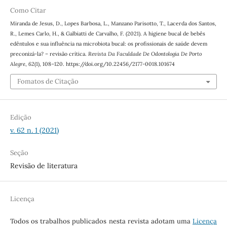
Como Citar
Miranda de Jesus, D., Lopes Barbosa, L., Manzano Parisotto, T., Lacerda dos Santos,
R., Lemes Carlo, H., & Galbiatti de Carvalho, F. (2021). A higiene bucal de bebês
edêntulos e sua influência na microbiota bucal: os profissionais de saúde devem
preconizá-la? – revisão crítica.
Revista Da Faculdade De Odontologia De Porto
Alegre
,
62
(1), 108–120. https://doi.org/10.22456/2177-0018.101674
Fomatos de Citação
Edição
v. 62 n. 1 (2021)
Seção
Revisão de literatura
Licença
Todos os trabalhos publicados nesta revista adotam uma
Licença