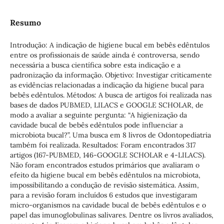
Resumo
Introdução: A indicação de higiene bucal em bebês edêntulos
entre os profissionais de saúde ainda é controversa, sendo
necessária a busca científica sobre esta indicação e a
padronização da informação. Objetivo: Investigar criticamente
as evidências relacionadas a indicação da higiene bucal para
bebês edêntulos. Métodos: A busca de artigos foi realizada nas
bases de dados PUBMED, LILACS e GOOGLE SCHOLAR, de
modo a avaliar a seguinte pergunta: “A higienização da
cavidade bucal de bebês edêntulos pode influenciar a
microbiota bucal?”. Uma busca em 8 livros de Odontopediatria
também foi realizada. Resultados: Foram encontrados 317
artigos (167-PUBMED, 146-GOOGLE SCHOLAR e 4-LILACS).
Não foram encontrados estudos primários que avaliaram o
efeito da higiene bucal em bebês edêntulos na microbiota,
impossibilitando a condução de revisão sistemática. Assim,
para a revisão foram incluídos 6 estudos que investigaram
micro-organismos na cavidade bucal de bebês edêntulos e o
papel das imunoglobulinas salivares. Dentre os livros avaliados,