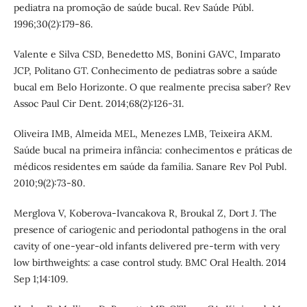
pediatra na promoção de saúde bucal. Rev Saúde Públ.
1996;30(2):179-86.
Valente e Silva CSD, Benedetto MS, Bonini GAVC, Imparato
JCP, Politano GT. Conhecimento de pediatras sobre a saúde
bucal em Belo Horizonte. O que realmente precisa saber? Rev
Assoc Paul Cir Dent. 2014;68(2):126-31.
Oliveira IMB, Almeida MEL, Menezes LMB, Teixeira AKM.
Saúde bucal na primeira infância: conhecimentos e práticas de
médicos residentes em saúde da família. Sanare Rev Pol Publ.
2010;9(2):73-80.
Merglova V, Koberova-Ivancakova R, Broukal Z, Dort J. The
presence of cariogenic and periodontal pathogens in the oral
cavity of one-year-old infants delivered pre-term with very
low birthweights: a case control study. BMC Oral Health. 2014
Sep 1;14:109.