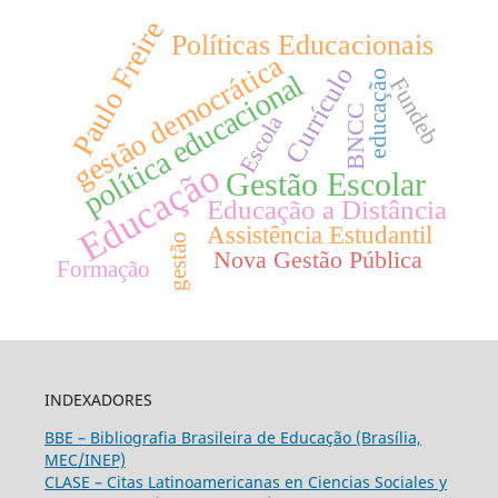
Paulo Freire
Políticas Educacionais
gestão democrática
Currículo
educação
política educacional
Fundeb
BNCC
Escola
Educação
Gestão Escolar
Educação a Distância
Assistência Estudantil
gestão
Nova Gestão Pública
Formação
INDEXADORES
BBE – Bibliografia Brasileira de Educação (Brasília,
MEC/INEP)
CLASE – Citas Latinoamericanas en Ciencias Sociales y