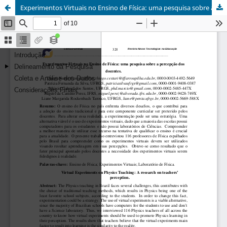
Experimentos Virtuais no Ensino de Física: uma pesquisa sobre a percepção dos docentes