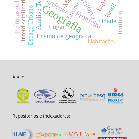
Análise Territorial
Políticas públicas
Interdisciplinaridade
Território
Currículo
Ensino
Brasil
Geografia
Espaço Urbano
Fronteira
território
cidade
Lugar
Ensino de geografia
Habitação
Apoio:
Repositórios e indexadores: