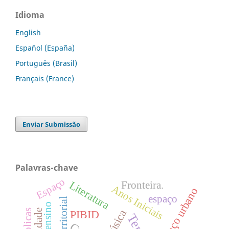
Idioma
English
Español (España)
Português (Brasil)
Français (France)
Enviar Submissão
Palavras-chave
Espaço
Literatura
Fronteira.
Anos Iniciais
Espaço urbano
espaço
ensino
Música
PIBID