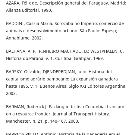
AZARA, Félix de. Descripción general del Paraguay. Madrid:
Alianza Editorial, 1990.
BADDINI, Cassia Maria. Sorocaba no Império: comércio de
animais e desenvolvimento urbano. São Paulo: Fapesp;
Annablume, 2002.
BALHANA, A. P.; PINHEIRO MACHADO, B.; WESTPHALEN, C.
História do Paraná. v. 1. Curitiba: Grafipar, 1969.
BARSKY, Osvaldo; DJENDEREDJIAN, Julio. Historia del
capitalismo agrário pampeano: La expansión ganadera
hasta 1895. v. 1. Buenos Aires: Siglo XXI Editores Argentina,
2003.
BARMAN, Roderick J. Packing in british Columbia: transport
on a resource frontier. Journal of Transport History,
Manchester, n. 21, p. 140-167, 2000.
BARRIOS PINTO, Antonio. Historia de la ganaderia em el