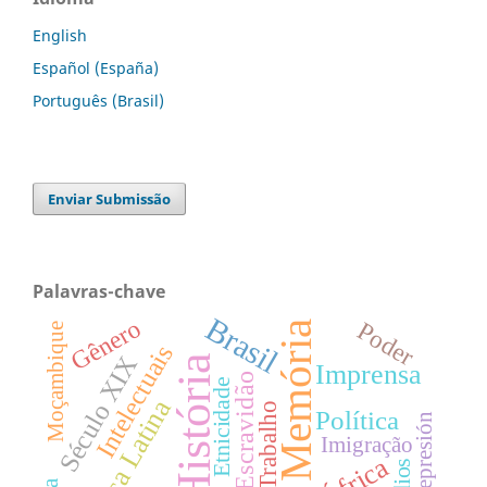
English
Español (España)
Português (Brasil)
Enviar Submissão
Palavras-chave
Brasil
Gênero
Poder
Memória
Moçambique
Intelectuais
Século XIX
História
Imprensa
Escravidão
Etnicidade
América Latina
Trabalho
Política
Represión
Imigração
África
Índios