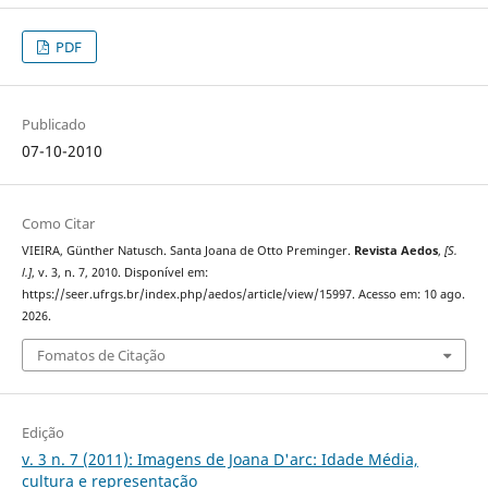
PDF
Publicado
07-10-2010
Como Citar
VIEIRA, Günther Natusch. Santa Joana de Otto Preminger.
Revista Aedos
,
[S.
l.]
, v. 3, n. 7, 2010. Disponível em:
https://seer.ufrgs.br/index.php/aedos/article/view/15997. Acesso em: 10 ago.
2026.
Fomatos de Citação
Edição
v. 3 n. 7 (2011): Imagens de Joana D'arc: Idade Média,
cultura e representação