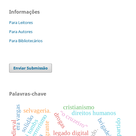
Informações
Para Leitores
Para Autores
Para Bibliotecários
Enviar Submissão
Palavras-chave
cristianismo
era vargas
selvageria.
“o cruzeiro”
direitos humanos
drogas
pornoterrorismo
solidão
brigadeiro
transi tombs
imigrante
legado digital