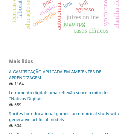
planilha eletrônica
synchronous
pne.
bdi
lms
autonomia.
evasão
egresso
concepção
juízes online
jogo rpg
casos clínicos
Mais lidos
A GAMIFICAÇÃO APLICADA EM AMBIENTES DE
APRENDIZAGEM
1164
Letramento digital: uma reflexão sobre o mito dos
“Nativos Digitais”
689
Sprites for educational games: an empirical study with
generative artificial models
604