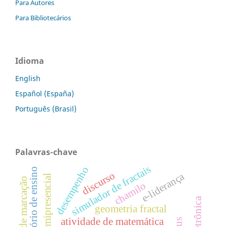
Para Autores
Para Bibliotecários
Idioma
English
Español (España)
Português (Brasil)
Palavras-chave
simulador de fractais
desempenho
laboratório de ensino
discurso
e-liderança
educação semipresencial
técnicas de marcação
chamilo
geometria fractal
atividade de matemática