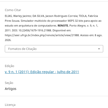
Como Citar
ELIAS, Warley Jacinto; DA SILVA, Jacson Rodrigues Correia; TIOLA, Fabrícia
Pires Souza. Simulador multiciclo do processador MIPS 32 bits para apoio ao
estudo em arquitetura de computadores.
RENOTE
, Porto Alegre, v. 9, n. 1,
2011. DOI: 10.22456/1679-1916.21988. Disponível em:
https://seer.ufrgs.br/index.php/renote/article/view/21988. Acesso em: 8 ago.
2026.
Fomatos de Citação
Edição
v. 9 n. 1 (2011): Edição regular - Julho de 2011
Seção
Artigos
Licença