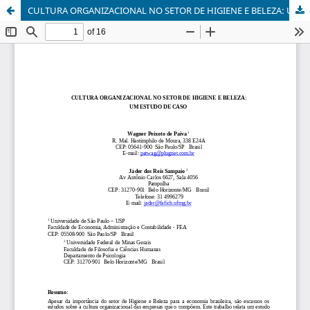
CULTURA ORGANIZACIONAL NO SETOR DE HIGIENE E BELEZA: UM ESTUDO DE CASO