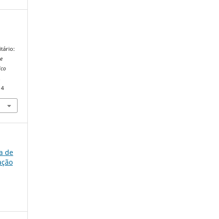
A
tário:
De
ico
.
14
ra de
ação