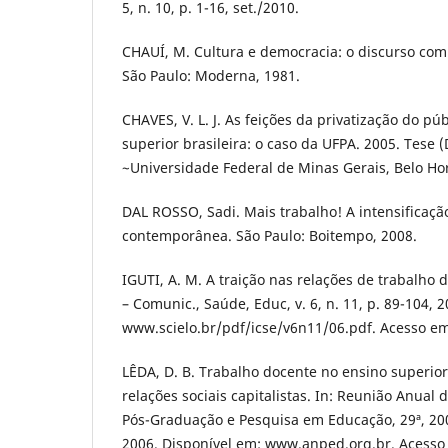
5, n. 10, p. 1-16, set./2010.
CHAUÍ, M. Cultura e democracia: o discurso comp
São Paulo: Moderna, 1981.
CHAVES, V. L. J. As feições da privatização do p
superior brasileira: o caso da UFPA. 2005. Tese
~Universidade Federal de Minas Gerais, Belo Hor
DAL ROSSO, Sadi. Mais trabalho! A intensificaçã
contemporânea. São Paulo: Boitempo, 2008.
IGUTI, A. M. A traição nas relações de trabalho 
– Comunic., Saúde, Educ, v. 6, n. 11, p. 89-104, 
www.scielo.br/pdf/icse/v6n11/06.pdf. Acesso em
LÊDA, D. B. Trabalho docente no ensino superior
relações sociais capitalistas. In: Reunião Anual
Pós-Graduação e Pesquisa em Educação, 29ª, 200
2006. Disponível em: www.anped.org.br. Acesso 