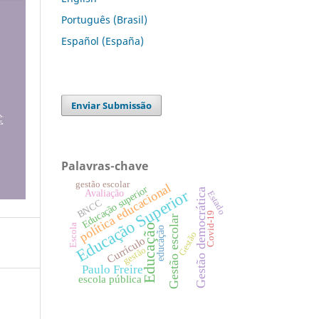
Português (Brasil)
Español (España)
Enviar Submissão
Palavras-chave
gestão escolar
política educacional
Educação superior
Gestão democrática
Educação Superior
Avaliação
Estado
BNCC
Covid-19
Gestão escolar
Escola
Educação
educação
Gestão
Currículo
gestão
Paulo Freire
escola pública