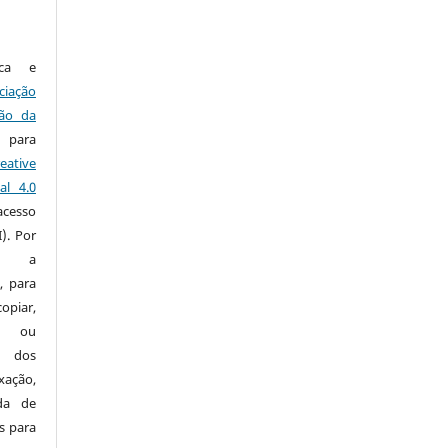
ica e
ciação
ção da
para
eative
al 4.0
acesso
). Por
se a
, para
opiar,
ar ou
l dos
xação,
da de
s para