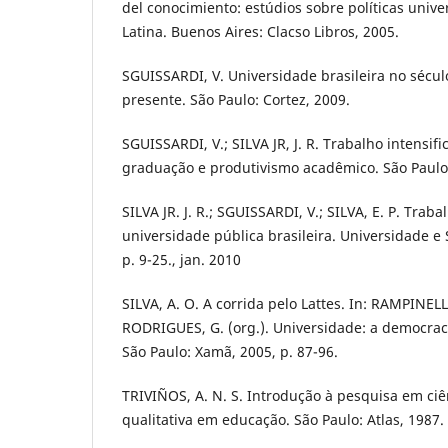
del conocimiento: estúdios sobre políticas unive
Latina. Buenos Aires: Clacso Libros, 2005.
SGUISSARDI, V. Universidade brasileira no século
presente. São Paulo: Cortez, 2009.
SGUISSARDI, V.; SILVA JR, J. R. Trabalho intensif
graduação e produtivismo acadêmico. São Paulo
SILVA JR. J. R.; SGUISSARDI, V.; SILVA, E. P. Trab
universidade pública brasileira. Universidade e 
p. 9-25., jan. 2010
SILVA, A. O. A corrida pelo Lattes. In: RAMPINELLI
RODRIGUES, G. (org.). Universidade: a democrac
São Paulo: Xamã, 2005, p. 87-96.
TRIVIÑOS, A. N. S. Introdução à pesquisa em ciên
qualitativa em educação. São Paulo: Atlas, 1987.