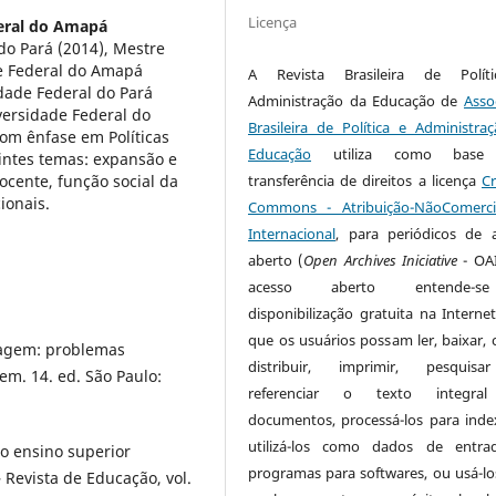
Licença
eral do Amapá
do Pará (2014), Mestre
e Federal do Amapá
A
Revista Brasileira de Polít
dade Federal do Pará
Administração da Educação
de
Asso
versidade Federal do
Brasileira de Política e Administra
om ênfase em Políticas
Educação
utiliza como base 
intes temas: expansão e
ocente, função social da
transferência de direitos a licença
Cr
ionais.
Commons - Atribuição-NãoComerci
Internacional
, para periódicos de 
aberto (
Open Archives Iniciative
- OAI
acesso aberto entende-
disponibilização gratuita na Internet
que os usuários possam ler, baixar, c
uagem: problemas
distribuir, imprimir, pesquis
m. 14. ed. São Paulo:
referenciar o texto integra
documentos, processá-los para inde
utilizá-los como dados de entra
no ensino superior
programas para softwares, ou usá-lo
Revista de Educação, vol.