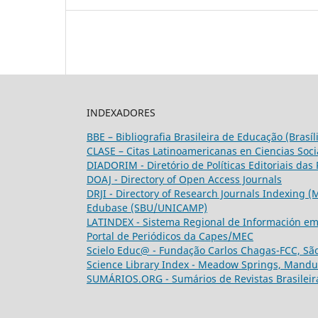
INDEXADORES
BBE – Bibliografia Brasileira de Educação (Brasi
CLASE – Citas Latinoamericanas en Ciencias Soc
DIADORIM - Diretório de Políticas Editoriais das R
DOAJ - Directory of Open Access Journals
DRJI - Directory of Research Journals Indexing (
Edubase (SBU/UNICAMP)
LATINDEX - Sistema Regional de Información em L
Portal de Periódicos da Capes/MEC
Scielo Educ@ - Fundação Carlos Chagas-FCC, São
Science Library Index - Meadow Springs, Mandur
SUMÁRIOS.ORG - Sumários de Revistas Brasileir