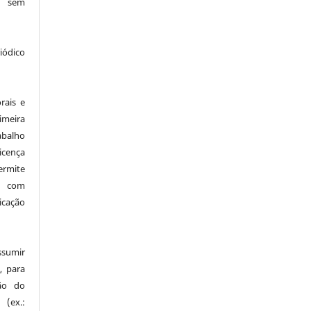
, sem
ódico
:
rais e
imeira
alho
icença
ermite
o com
icação
ssumir
, para
são do
 (ex.: