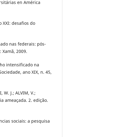
rsitárias en América
 XXI: desafios do
icado nas federais: pós-
: Xamã, 2009.
alho intensificado na
Sociedade, ano XIX, n. 45,
, W. J.; ALVIM, V.;
ia ameaçada. 2. edição.
cias sociais: a pesquisa