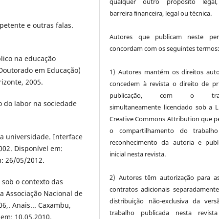
qualquer outro propósito legal
barreira financeira, legal ou técnica.
etente e outras falas.
Autores que publicam neste peri
concordam com os seguintes termos
úblico na educação
 (Doutorado em Educação)
1) Autores mantém os direitos auto
izonte, 2005.
concedem à revista o direito de pr
publicação, com o trab
o do labor na sociedade
simultaneamente licenciado sob a L
Creative Commons Attribution que p
o compartilhamento do trabalh
da universidade. Interface
reconhecimento da autoria e publ
2002. Disponível em:
inicial nesta revista.
: 26/05/2012.
2) Autores têm autorização para a
 sob o contexto das
contratos adicionais separadamente
 da Associação Nacional de
distribuição não-exclusiva da ver
6,. Anais... Caxambu,
trabalho publicada nesta revista
em: 10.05.2010.