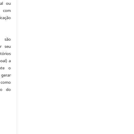
nal ou
 com
icação
e são
ir seu
tórios
oal) a
nte o
 gerar
 como
ão do