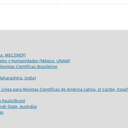
́lia, MEC/INEP)
iales y Humanidades (México, UNAM)
evistas Científicas Brasileiras
Maharashtra, India)
ínea para Revistas Científicas de América Latina, el Caribe, Espa
 Paulo/Brasil
ah State, Austrália
as