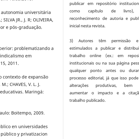
publicar em repositório institucio
como capítulo de livro),
, autonomia universitária
reconhecimento de autoria e publ
SILVA JR., J. R; OLIVEIRA,
inicial nesta revista.
rior e pós-graduação.
3) Autores têm permissão 
erior: problematizando a
estimulados a publicar e distribu
 sindicalismo em
trabalho online (ex.: em reposi
 15, 2011.
institucionais ou na sua página pess
qualquer ponto antes ou dura
o contexto de expansão
processo editorial, já que isso pode
M.; CHAVES, V. L. J.
alterações produtivas, bem
 educativas. Maringá:
aumentar o impacto e a citaç
trabalho publicado.
Paulo: Boitempo, 2009.
úblico en universidades
 público y privatizacion