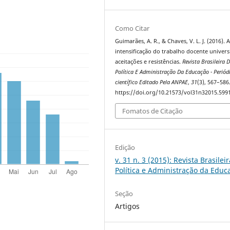
Como Citar
Guimarães, A. R., & Chaves, V. L. J. (2016). 
intensificação do trabalho docente universi
aceitações e resistências.
Revista Brasileira 
Política E Administração Da Educação - Periód
científico Editado Pela ANPAE
,
31
(3), 567–586
https://doi.org/10.21573/vol31n32015.599
Fomatos de Citação
Edição
v. 31 n. 3 (2015): Revista Brasilei
Política e Administração da Educ
Seção
Artigos