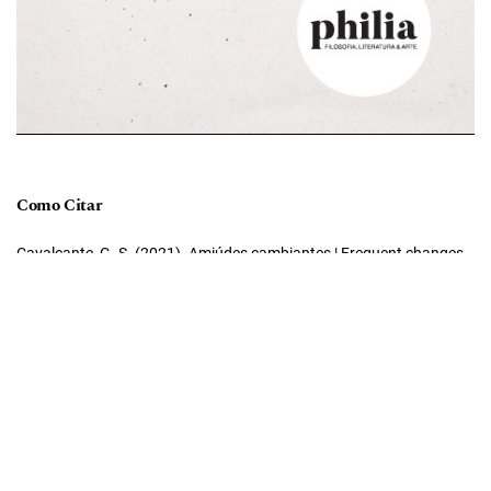
Como Citar
Cavalcante, G. S. (2021). Amiúdes cambiantes | Frequent changes.
Revista PHILIA | Filosofia, Literatura & Arte
,
3
(1), 558–570.
https://doi.org/10.22456/2596-0911.109662
Fomatos de Citação
Declaração de Direito Autoral