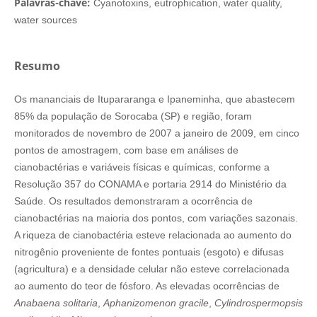
Palavras-chave:
Cyanotoxins, eutrophication, water quality,
water sources
Resumo
Os mananciais de Itupararanga e Ipaneminha, que abastecem
85% da população de Sorocaba (SP) e região, foram
monitorados de novembro de 2007 a janeiro de 2009, em cinco
pontos de amostragem, com base em análises de
cianobactérias e variáveis físicas e químicas, conforme a
Resolução 357 do CONAMA e portaria 2914 do Ministério da
Saúde. Os resultados demonstraram a ocorrência de
cianobactérias na maioria dos pontos, com variações sazonais.
A riqueza de cianobactéria esteve relacionada ao aumento do
nitrogênio proveniente de fontes pontuais (esgoto) e difusas
(agricultura) e a densidade celular não esteve correlacionada
ao aumento do teor de fósforo. As elevadas ocorrências de
Anabaena solitaria
,
Aphanizomenon gracile
,
Cylindrospermopsis