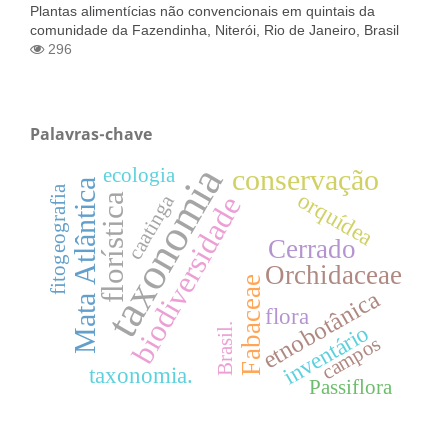
Plantas alimentícias não convencionais em quintais da
comunidade da Fazendinha, Niterói, Rio de Janeiro, Brasil
296
Palavras-chave
taxonomia
conservação
ecologia
Mata Atlântica
fitogeografia
orquídea
biodiversidade
caatinga
florística
Cerrado
Orchidaceae
Fabaceae
etnobotânica
flora
inventário
Brasil.
campos
taxonomia.
Passiflora