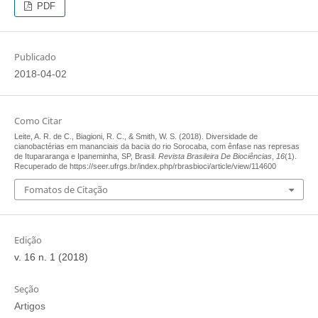
PDF
Publicado
2018-04-02
Como Citar
Leite, A. R. de C., Biagioni, R. C., & Smith, W. S. (2018). Diversidade de
cianobactérias em mananciais da bacia do rio Sorocaba, com ênfase nas represas
de Itupararanga e Ipaneminha, SP, Brasil.
Revista Brasileira De Biociências
,
16
(1).
Recuperado de https://seer.ufrgs.br/index.php/rbrasbioci/article/view/114600
Fomatos de Citação
Edição
v. 16 n. 1 (2018)
Seção
Artigos