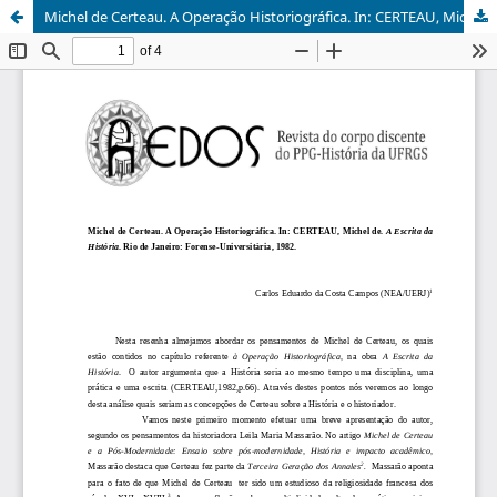
Michel de Certeau. A Operação Historiográfica. In: CERTEAU, Michel de. A Escrita da História. Rio de Janeiro: Forense-Universitária, 1982.