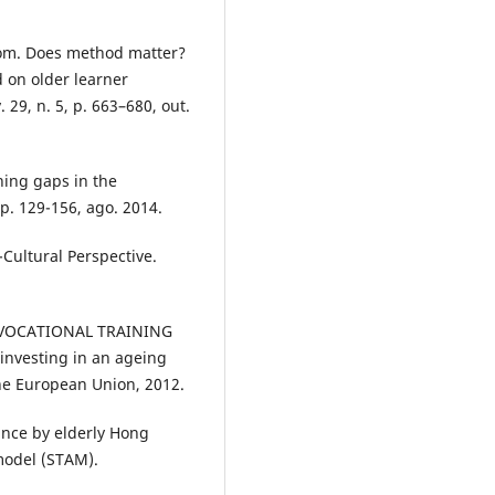
Tom. Does method matter?
d on older learner
29, n. 5, p. 663–680, out.
ing gaps in the
 p. 129-156, ago. 2014.
Cultural Perspective.
VOCATIONAL TRAINING
investing in an ageing
the European Union, 2012.
nce by elderly Hong
model (STAM).