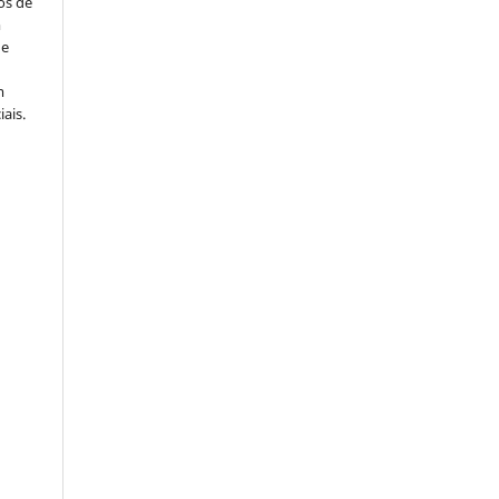
os de
m
de
m
ais.