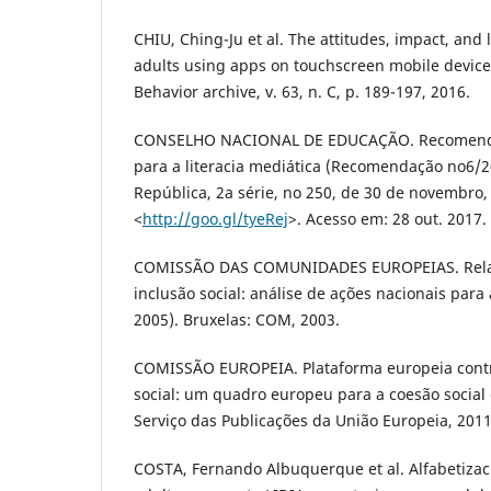
CHIU, Ching-Ju et al. The attitudes, impact, and
adults using apps on touchscreen mobile devic
Behavior archive, v. 63, n. C, p. 189-197, 2016.
CONSELHO NACIONAL DE EDUCAÇÃO. Recomenda
para a literacia mediática (Recomendação no6/20
República, 2a série, no 250, de 30 de novembro,
<
http://goo.gl/tyeRej
>. Acesso em: 28 out. 2017.
COMISSÃO DAS COMUNIDADES EUROPEIAS. Relató
inclusão social: análise de ações nacionais para 
2005). Bruxelas: COM, 2003.
COMISSÃO EUROPEIA. Plataforma europeia contr
social: um quadro europeu para a coesão social 
Serviço das Publicações da União Europeia, 2011
COSTA, Fernando Albuquerque et al. Alfabetizac