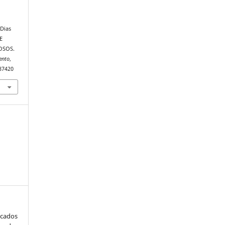
 Dias
E
OSOS.
ento
,
.87420
icados