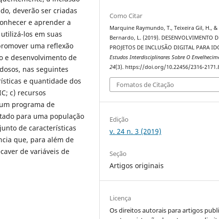
do, deverão ser criadas
Como Citar
conhecer e aprender a
Marquine Raymundo, T., Teixeira Gil, H., &
 utilizá-los em suas
Bernardo, L. (2019). DESENVOLVIMENTO D
e promover uma reflexão
PROJETOS DE INCLUSÃO DIGITAL PARA ID
ão e desenvolvimento de
Estudos Interdisciplinares Sobre O Envelhecim
24
(3). https://doi.org/10.22456/2316-2171
idosos, nas seguintes
erísticas e quantidade dos
Fomatos de Citação
C; c) recursos
ue um programa de
matado para uma população
Edição
unto de características
v. 24 n. 3 (2019)
cia que, para além de
caver de variáveis de
Seção
Artigos originais
Licença
Os direitos autorais para artigos publ