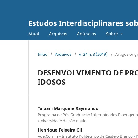
Estudos Interdisciplinares so
Atual
Arquivos
Anúncios
Sobre
Início
/
Arquivos
/
v. 24 n. 3 (2019)
/
Artigos orig
DESENVOLVIMENTO DE PRO
IDOSOS
Taiuani Marquine Raymundo
Programa de Pós Graduação Interunidades Bioengenh
Universidade de São Paulo
Henrique Teixeira Gil
Age.Comm – Instituto Politécnico de Castelo Branco - P