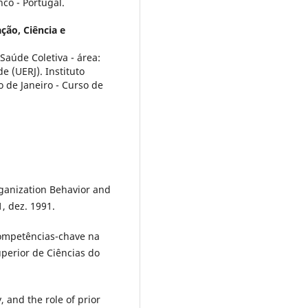
co - Portugal.
ção, Ciência e
aúde Coletiva - área:
e (UERJ). Instituto
o de Janeiro - Curso de
rganization Behavior and
1, dez. 1991.
 competências-chave na
perior de Ciências do
 and the role of prior