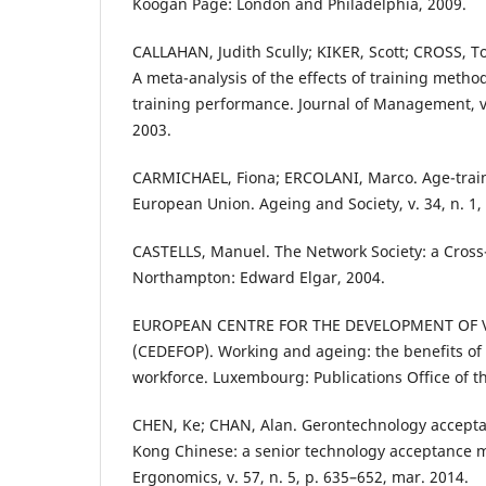
Koogan Page: London and Philadelphia, 2009.
CALLAHAN, Judith Scully; KIKER, Scott; CROSS, 
A meta-analysis of the effects of training metho
training performance. Journal of Management, v. 
2003.
CARMICHAEL, Fiona; ERCOLANI, Marco. Age-train
European Union. Ageing and Society, v. 34, n. 1,
CASTELLS, Manuel. The Network Society: a Cross-
Northampton: Edward Elgar, 2004.
EUROPEAN CENTRE FOR THE DEVELOPMENT OF 
(CEDEFOP). Working and ageing: the benefits of 
workforce. Luxembourg: Publications Office of 
CHEN, Ke; CHAN, Alan. Gerontechnology accepta
Kong Chinese: a senior technology acceptance 
Ergonomics, v. 57, n. 5, p. 635–652, mar. 2014.