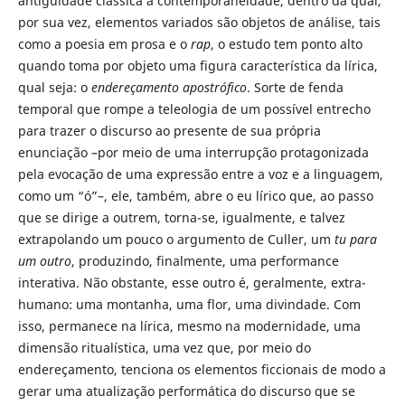
antiguidade clássica à contemporaneidade, dentro da qual,
por sua vez, elementos variados são objetos de análise, tais
como a poesia em prosa e o
rap
, o estudo tem ponto alto
quando toma por objeto uma figura característica da lírica,
qual seja: o
endereçamento apostrófico
. Sorte de fenda
temporal que rompe a teleologia de um possível entrecho
para trazer o discurso ao presente de sua própria
enunciação –por meio de uma interrupção protagonizada
pela evocação de uma expressão entre a voz e a linguagem,
como um “ó”–, ele, também, abre o eu lírico que, ao passo
que se dirige a outrem, torna-se, igualmente, e talvez
extrapolando um pouco o argumento de Culler, um
tu
para
um outro
, produzindo, finalmente, uma performance
interativa. Não obstante, esse outro é, geralmente, extra-
humano: uma montanha, uma flor, uma divindade. Com
isso, permanece na lírica, mesmo na modernidade, uma
dimensão ritualística, uma vez que, por meio do
endereçamento, tenciona os elementos ficcionais de modo a
gerar uma atualização performática do discurso que se