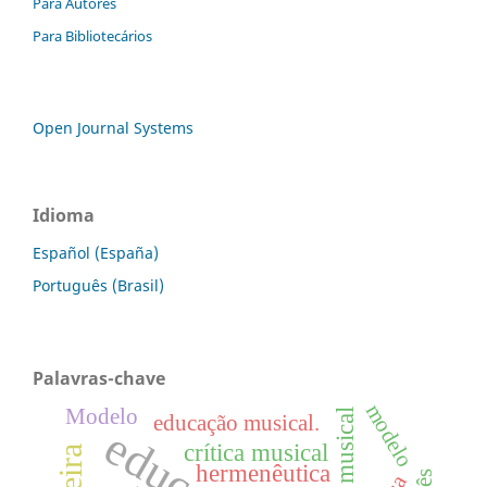
Para Autores
Para Bibliotecários
Open Journal Systems
Idioma
Español (España)
Português (Brasil)
Palavras-chave
modelo
Modelo
análise musical
educação musical.
crítica musical
hermenêutica