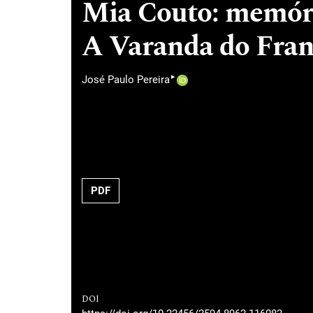
Mia Couto: memór
A Varanda do Frang
▸
José Paulo Pereira
PDF
DOI