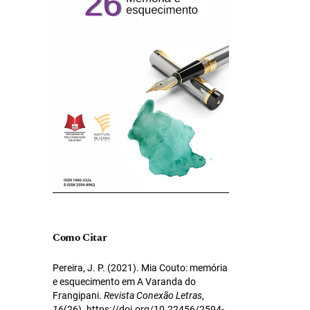
Como Citar
Pereira, J. P. (2021). Mia Couto: memória
e esquecimento em A Varanda do
Frangipani.
Revista Conexão Letras
,
16
(26). https://doi.org/10.22456/2594-