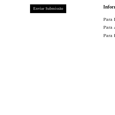
Infor
Enviar Submissão
Para 
Para 
Para 
Revista Conexão Letras - Programa de P
do Rio Grande do Sul
Instituto de Letras
Av. Bento Gonçalves, 9500 - Bairro Agr