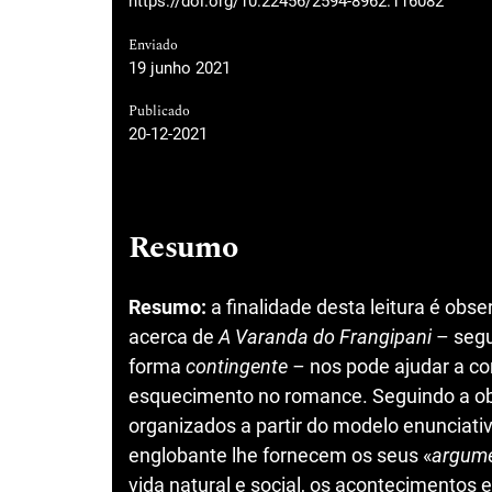
https://doi.org/10.22456/2594-8962.116082
Enviado
19 junho 2021
Publicado
20-12-2021
Resumo
Resumo:
a finalidade desta leitura é obs
acerca de
A Varanda do Frangipani
– segu
forma
contingente –
nos pode ajudar a c
esquecimento no romance. Seguindo a obs
organizados a partir do modelo enunciativ
englobante lhe fornecem os seus «
argum
vida natural e social, os acontecimentos 