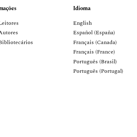
mações
Idioma
Leitores
English
Autores
Español (España)
Bibliotecários
Français (Canada)
Français (France)
Português (Brasil)
Português (Portugal)
ós-Graduação em Letras da Universidade Federal
onomia